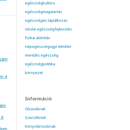
egészségkultúra
egészségmagatartás
egészséges táplálkozás
iskolai egészségfejlesztés
fizikai aktivitás
népegészségügyi elmélet
mentális egészség
szám
egészségpolitika
környezet
ám 4
Információ
szám
Olvasóknak
 6
Szerzőknek
Könyvtárosoknak
lyen