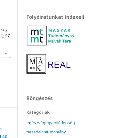
Folyóiratunkat indexeli
ékely
(4), 97.
Böngészés
Kategóriák
egészségegyenlőtlenség
e
társadalomtudomány
 4.0