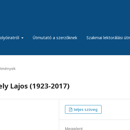
olyóiratról
Útmutató a szerzőknek
Szakmai lektorálási ú
etmények
ly Lajos (1923-2017)
teljes szöveg
Megjelent