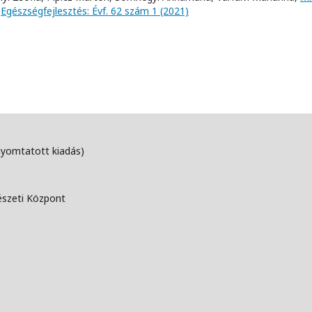
,
Egészségfejlesztés: Évf. 62 szám 1 (2021)
nyomtatott kiadás)
észeti Központ