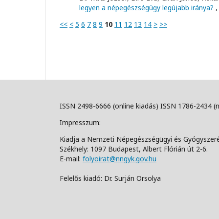
legyen a népegészségügy legújabb iránya?
<<
<
5
6
7
8
9
10
11
12
13
14
>
>>
ISSN 2498-6666 (online kiadás) ISSN 1786-2434 (
Impresszum:
Kiadja a Nemzeti Népegészségügyi és Gyógyszer
Székhely: 1097 Budapest, Albert Flórián út 2-6.
E-mail:
folyoirat@nngyk.gov.hu
Felelős kiadó: Dr. Surján Orsolya