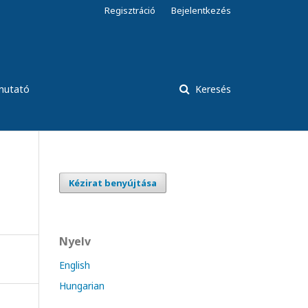
Regisztráció
Bejelentkezés
tmutató
Keresés
Kézirat benyújtása
Nyelv
English
Hungarian