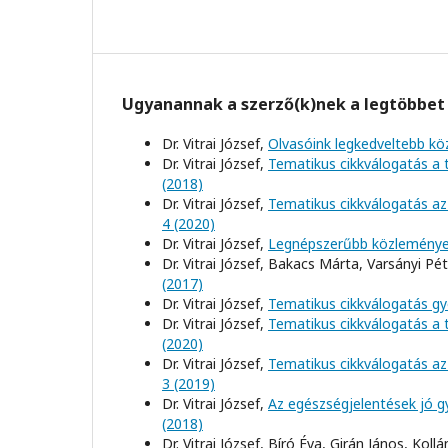
Ugyanannak a szerző(k)nek a legtöbbet 
Dr. Vitrai József,
Olvasóink legkedveltebb k
Dr. Vitrai József,
Tematikus cikkválogatás a
(2018)
Dr. Vitrai József,
Tematikus cikkválogatás az
4 (2020)
Dr. Vitrai József,
Legnépszerűbb közlemény
Dr. Vitrai József, Bakacs Márta, Varsányi Pét
(2017)
Dr. Vitrai József,
Tematikus cikkválogatás g
Dr. Vitrai József,
Tematikus cikkválogatás a
(2020)
Dr. Vitrai József,
Tematikus cikkválogatás az 
3 (2019)
Dr. Vitrai József,
Az egészségjelentések jó g
(2018)
Dr. Vitrai József, Bíró Éva, Girán János, Ko