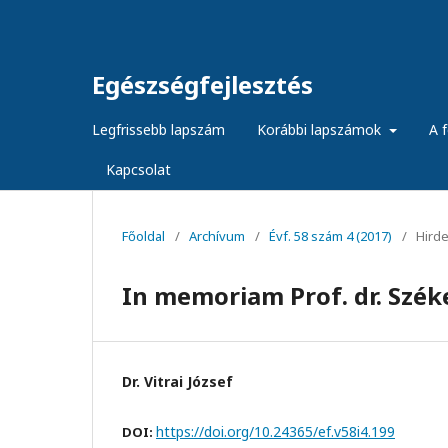
Egészségfejlesztés
Legfrissebb lapszám
Korábbi lapszámok
A f
Kapcsolat
Főoldal
/
Archívum
/
Évf. 58 szám 4 (2017)
/
Hird
In memoriam Prof. dr. Széke
Dr. Vitrai József
https://doi.org/10.24365/ef.v58i4.199
DOI: