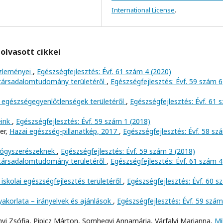
International License
.
olvasott cikkei
özleményei
,
Egészségfejlesztés: Évf. 61 szám 4 (2020)
 társadalomtudomány területéről
,
Egészségfejlesztés: Évf. 59 szám 6
 egészségegyenlőtlenségek területéről
,
Egészségfejlesztés: Évf. 61 
eink
,
Egészségfejlesztés: Évf. 59 szám 1 (2018)
er,
Hazai egészség-pillanatkép, 2017
,
Egészségfejlesztés: Évf. 58 sz
yógyszerészeknek
,
Egészségfejlesztés: Évf. 59 szám 3 (2018)
 társadalomtudomány területéről
,
Egészségfejlesztés: Évf. 61 szám 4
iskolai egészségfejlesztés területéről
,
Egészségfejlesztés: Évf. 60 
yakorlata – irányelvek és ajánlások
,
Egészségfejlesztés: Évf. 59 szám
llányi Zsófia, Pipicz Márton, Somhegyi Annamária, Várfalvi Marianna,
Mi