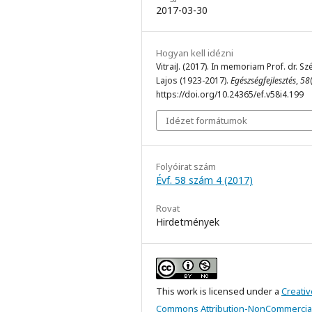
2017-03-30
Hogyan kell idézni
VitraiJ. (2017). In memoriam Prof. dr. Sz
Lajos (1923-2017).
Egészségfejlesztés
,
58
https://doi.org/10.24365/ef.v58i4.199
Idézet formátumok
Folyóirat szám
Évf. 58 szám 4 (2017)
Rovat
Hirdetmények
This work is licensed under a
Creativ
Commons Attribution-NonCommercial