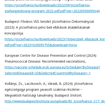
https://jozsefvaros.hu/downloads/2022/09/jozsefvarosi-
eselyegyenlosegi-program-2022-pdf.pdf?ver=20220930095044
Budapest Főváros VIII. kerület Józsefvárosi Önkormányzat
(2023): A józsefvárosi pénz-beli ellátások átalakításának
koncepciója.
https://jozsefvaros.hu/downloads/2023/10/penzbeli_ellatasok_kon
pdf.pdf?ver=20231020095755&download=force
European Centre for Disease Prevention and Control (2024):
Pneumococcal Disease: Recommended vaccinations,
https://vaccine-schedule.ecdc.europa.eu/Scheduler/ByDisease?
SelectedDiseaseId=25&SelectedCountryIdByDisease=-1
Kollányi, Zs., Laczkovich, A., Váradi, B. (2024): Józsefvárosi
egészségügyi program javasolt szakmai részletei –
Megvalósít-hatósági tanulmány. Budapest Intézet.
http://www.budapestinstitute.eu/uploads/BI_Jozsefvarosi_CCT_d