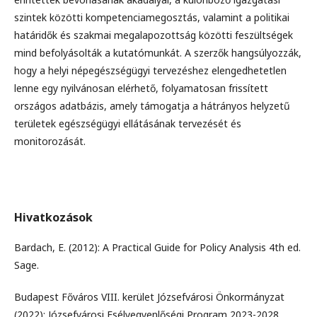
szintek közötti kompetenciamegosztás, valamint a politikai
határidők és szakmai megalapozottság közötti feszültségek
mind befolyásolták a kutatómunkát. A szerzők hangsúlyozzák,
hogy a helyi népegészségügyi tervezéshez elengedhetetlen
lenne egy nyilvánosan elérhető, folyamatosan frissített
országos adatbázis, amely támogatja a hátrányos helyzetű
területek egészségügyi ellátásának tervezését és
monitorozását.
Hivatkozások
Bardach, E. (2012): A Practical Guide for Policy Analysis 4th ed.
Sage.
Budapest Főváros VIII. kerület Józsefvárosi Önkormányzat
(2022): Józsefvárosi Esélyegyenlőségi Program 2023-2028.