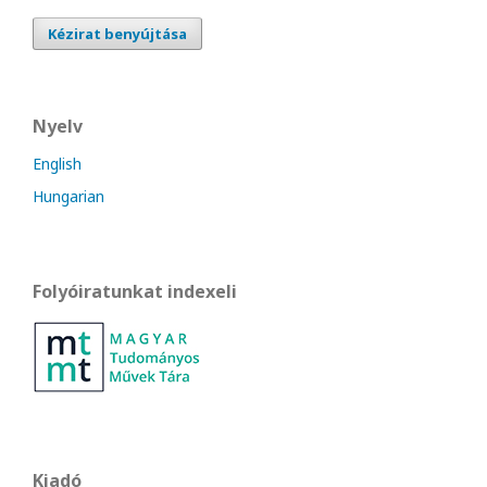
Kézirat benyújtása
Nyelv
English
Hungarian
Folyóiratunkat indexeli
Kiadó