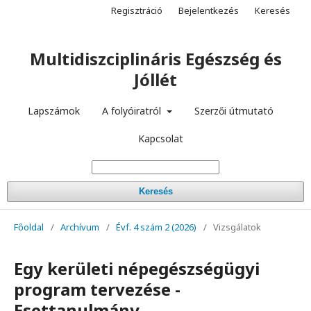
Regisztráció
Bejelentkezés
Keresés
Multidiszciplináris Egészség és
Jóllét
Lapszámok
A folyóiratról
Szerzői útmutató
Kapcsolat
Keresés
Főoldal
/
Archívum
/
Évf. 4 szám 2 (2026)
/
Vizsgálatok
Egy kerületi népegészségügyi
program tervezése -
Esettanulmány