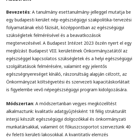
Bevezetés
: A tanulmány esettanulmány-jelleggel mutatja be
egy budapesti kerület nép-egészségügyi szakpolitika-tervezési
folyamatának első fázisát, középpontban az egészségügyi
szükségletek felmérésével és a beavatkozások
megtervezésével. A Budapest Intézet 2023 őszén nyert el egy
megbízást Budapest VIII. kerületének Önkormányzatától az
egészséggel kapcsolatos szükségletek és a helyi egészségügyi
szolgáltatások felmérésére, valamint egy jelentős
egészségnyereséget kínáló, rászorultság alapján célzott, az
Önkormányzat költségvetési és szervezeti kapacitáskorlátait
is figyelembe vevő népegészségügyi program kidolgozására.
Módszertan
: A módszertanban vegyes megközelítést
alkalmaztunk: kvalitatív adatgyűjtésként 18 félig strukturált
interjú készült egészségügyi dolgozókkal és önkormányzati
munkatársakkal, valamint öt fókuszcsoportot szerveztünk 40
év feletti kerületi lakosokkal. A kvantitatív elemzés