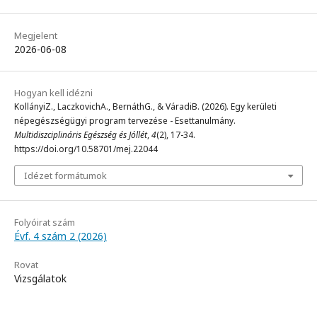
Megjelent
2026-06-08
Hogyan kell idézni
KollányiZ., LaczkovichA., BernáthG., & VáradiB. (2026). Egy kerületi
népegészségügyi program tervezése - Esettanulmány.
Multidiszciplináris Egészség és Jóllét
,
4
(2), 17-34.
https://doi.org/10.58701/mej.22044
Idézet formátumok
Folyóirat szám
Évf. 4 szám 2 (2026)
Rovat
Vizsgálatok