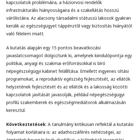
kapcsolatok problémáira, a háziorvosi rendelők
infrastrukturális hiányosságaira és a szakellátás hosszú
várólistáira. Az alacsony társadalmi státuszú lakosok gyakran
kerülik az egészségügyet táppénztől vagy biztosítás hiányától
való félelem miatt.
A kutatás alapján egy 15 pontos beavatkozási
javaslatcsomagot dolgoztunk ki, amelynek kiindulópontja egy
politikai, anyagi és szakmai erőforrásokkal is bíró
népegészségügyi kabinet felállítása. Emellett ingyenes oltási
programokat, a reproduktív egészség fejlesztését, az ellátók
helyzetének fejlesztését és az ellátók és a lakosság közötti
kapcsolatok javítását javasolják, például népegészségügyi
profilú szakemberek és egészségmediátorok alkalmazásán
keresztül.
Következtetések
: A tanulmány kritikusan reflektál a kutatási
folyamat korlátaira is: az adathozzáférés nehézségei, az
érintettek bevonásának akadályai, a különböző igazgatási