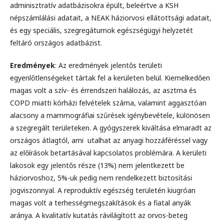
adminisztratív adatbázisokra épült, beleértve a KSH
népszámlálási adatait, a NEAK háziorvosi ellátottsági adatait,
és egy speciális, szegregátumok egészségügyi helyzetét
feltáró országos adatbázist.
Eredmények
: Az eredmények jelentős területi
egyenlőtlenségeket tártak fel a kerületen belül. Kiemelkedően
magas volt a szív- és érrendszeri halálozás, az asztma és
COPD miatti kórházi felvételek száma, valamint aggasztóan
alacsony a mammográfiai szűrések igénybevétele, különösen
a szegregált területeken. A gyógyszerek kiváltása elmaradt az
országos átlagtól, ami utalhat az anyagi hozzáféréssel vagy
az előírások betartásával kapcsolatos problémára. A kerületi
lakosok egy jelentős része (13%) nem jelentkezett be
háziorvoshoz, 5%-uk pedig nem rendelkezett biztosítási
jogviszonnyal. A reproduktív egészség területén kiugróan
magas volt a terhességmegszakítások és a fiatal anyák
aránya. A kvalitatív kutatás rávilágított az orvos-beteg