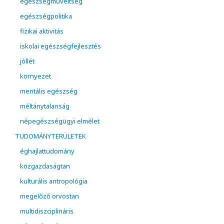
egészségműveltség
egészségpolitika
fizikai aktivitás
iskolai egészségfejlesztés
jóllét
környezet
mentális egészség
méltánytalanság
népegészségügyi elmélet
TUDOMÁNYTERÜLETEK
éghajlattudomány
közgazdaságtan
kulturális antropológia
megelőző orvostan
multidiszciplináris