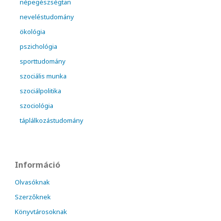
népegészségtan
neveléstudomány
ökológia
pszichológia
sporttudomány
szociális munka
szociálpolitika
szociológia
táplálkozástudomány
Információ
Olvasóknak
Szerzőknek
Könyvtárosoknak