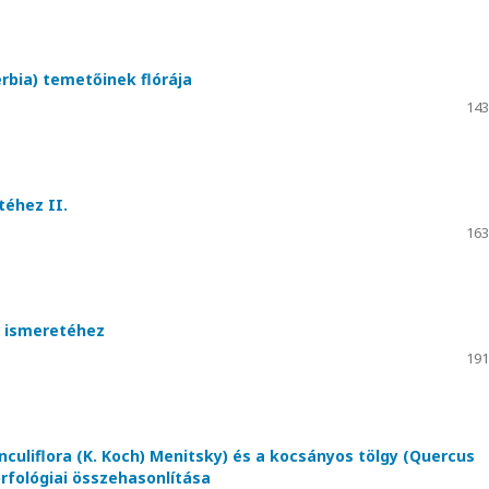
erbia) temetőinek flórája
143
téhez II.
163
) ismeretéhez
191
nculiflora (K. Koch) Menitsky) és a kocsányos tölgy (Quercus
orfológiai összehasonlítása