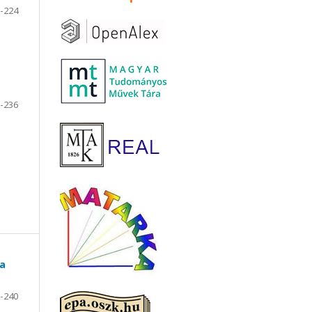
-224
-236
 a
-240