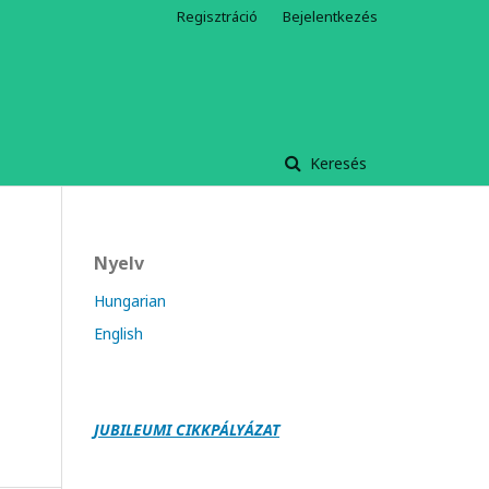
Regisztráció
Bejelentkezés
Keresés
Nyelv
Hungarian
English
JUBILEUMI CIKKPÁLY
Á
ZAT