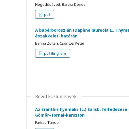
Hegedüs Ivett, Bartha Dénes
pdf
A babérboroszlán (Daphne laureola L., Thyme
északkeleti határán
Barina Zoltán, Csontos Péter
pdf (English)
Rövid közlemények
Az Eranthis hyemalis (L.) Salisb. felfedezése é
Gömör–Tornai-karszton
Farkas Tünde