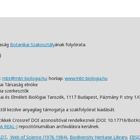
saság
Botanikai Szakosztály
ának folyóirata.
)
:
mbt@mbt-biologia.hu
;
honlap:
www.mbt-biologia.hu
iai Társaság elnöke
ia szerkesztők
i és Elméleti Biológiai Tanszék,
1117 Budapest, Pázmány P. stny 1/
től kezdve anyagilag támogatja a szakfolyóirat kiadását.
cikkek Crossref DOI azonosítóval rendelkeznek (DOI: 10.17716/BotK
A REAL-J
repozitóriumában archiválásra kerülnek.
ADT
,
Web of Science (1976-1984)
,
Biodiversity Heritage Library
,
EBSC