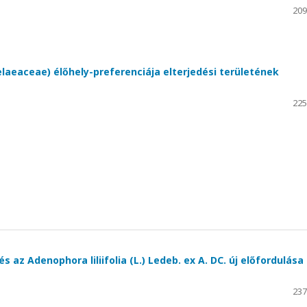
209
laeaceae) élőhely-preferenciája elterjedési területének
225
s az Adenophora liliifolia (L.) Ledeb. ex A. DC. új előfordulása
237