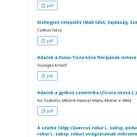
pdf
Kishegyes település (Mali Iđoš, Vajdaság, Sz
Czékus Géza
pdf
Adatok a Duna–Tisza köze flórájának ismere
Süveges Kristóf
pdf
Adatok a gyilkos csomorika (Cicuta virosa L.
Kis Szabolcs, Mikóné Hamvas Márta, Molnár V. Attila
pdf
A szürke tölgy (Quercus robur L. subsp. pedu
robur L. subsp. robur) virágzatainak mikrom