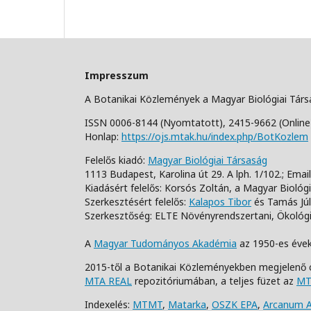
Impresszum
A Botanikai Közlemények a Magyar Biológiai Tár
ISSN 0006-8144 (Nyomtatott),
2415-9662 (Online
Honlap:
https://ojs.mtak.hu/index.php/BotKozlem
Felelős kiadó:
Magyar Biológiai Társaság
1113 Budapest, Karolina út 29. A lph. 1/102.;
Email
Kiadásért felelős: Korsós Zoltán, a Magyar Biológ
Szerkesztésért felelős:
Kalapos Tibor
és Tamás Júl
Szerkesztőség: ELTE Növényrendszertani, Ökológia
A
Magyar Tudományos Akadémia
az 1950-es évek
2015-től a Botanikai Közleményekben megjelenő 
MTA REAL
repozitóriumában, a teljes füzet az
MT
Indexelés:
MTMT
,
Matarka
,
OSZK EPA
,
Arcanum 