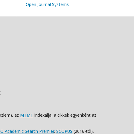
Open Journal Systems
C
ozlem), az
MTMT
indexálja, a cikkek egyenként az
O Academic Search Premier
,
SCOPUS
(2016-tól),