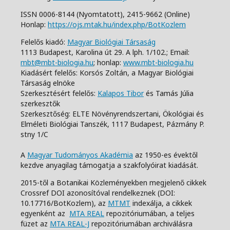
ISSN 0006-8144 (Nyomtatott),
2415-9662 (Online)
Honlap:
https://ojs.mtak.hu/index.php/BotKozlem
Felelős kiadó:
Magyar Biológiai Társaság
1113 Budapest, Karolina út 29. A lph. 1/102.;
Email:
mbt@mbt-biologia.hu
;
honlap:
www.mbt-biologia.hu
Kiadásért felelős: Korsós Zoltán, a Magyar Biológiai
Társaság elnöke
Szerkesztésért felelős:
Kalapos Tibor
és Tamás Júlia
szerkesztők
Szerkesztőség: ELTE Növényrendszertani, Ökológiai és
Elméleti Biológiai Tanszék,
1117 Budapest, Pázmány P.
stny 1/C
A
Magyar Tudományos Akadémia
az 1950-es évektől
kezdve anyagilag támogatja a szakfolyóirat kiadását.
2015-től a Botanikai Közleményekben megjelenő cikkek
Crossref DOI azonosítóval rendelkeznek (DOI:
10.17716/BotKozlem), az
MTMT
indexálja, a cikkek
egyenként az
MTA REAL
repozitóriumában, a teljes
füzet az
MTA REAL-J
repozitóriumában archiválásra