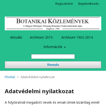
Regisztráció
Bejelentkezés
Aktuális
Archívum 2015-
Archívum 1902-2014
Információk
Keresés
Főoldal
/
Adatvédelmi nyilatkozat
Adatvédelmi nyilatkozat
A folyóiratnál megadott nevek és email címek kizárólag ennél