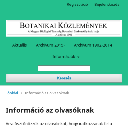
Regisztráció
Bejelentkezés
Aktuális
Archívum 2015-
Archívum 1902-2014
Információk
Keresés
Főoldal
/
Információ az olvasóknak
Információ az olvasóknak
Arra ösztönözzük az olvasóinkat, hogy iratkozzanak fel a