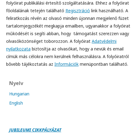
folyóirat publikálási értesítő szolgáltatására. Ehhez a folyóirat
főoldalának tetején található
Regisztráció
link használható. A
feliratkozás révén az olvasó minden újonnan megjelenő füzet
tartalomjegyzékét megkapja emailben, ugyanakkor a folyóirat
működését is segíti abban, hogy támogatást szerezzen vagy
olvasóközönséget toborozzon. A folyóirat
Adatvédelmi
nyilatkozata
biztosítja az olvasókat, hogy a nevük és email
címük más célokra nem kerülnek felhasználásra. A folyóiratról
bővebb tájékoztatás az
Információk
menüpontban található.
Nyelv
Hungarian
English
JUBILEUMI CIKKPÁLY
Á
ZAT