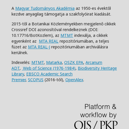
A
Magyar Tudományos Akadémia
az 1950-es évektől
kezdve anyagilag támogatja a szakfolyóirat kiadását.
2015-től a Botanikai Közleményekben megjelenő cikkek
Crossref DOI azonosítóval rendelkeznek (DOI:
10.17716/BotKozlem), az
MTMT
indexálja, a cikkek
egyenként az
MTA REAL
repozitóriumában, a teljes
füzet az
MTA REAL-J
repozitóriumában archiválásra
kerülnek.
Indexelés:
MTMT
,
Matarka
,
OSZK EPA
,
Arcanum
ADT
,
Web of Science (1976-1984)
,
Biodiversity Heritage
Library
,
EBSCO Academic Search
Premier
,
SCOPUS
(2016-tól),
OpenAlex
.