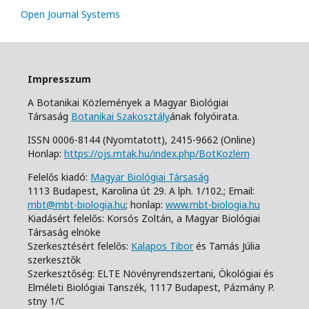
Open Journal Systems
Impresszum
A Botanikai Közlemények a Magyar Biológiai
Társaság
Botanikai Szakosztály
ának folyóirata.
ISSN 0006-8144 (Nyomtatott),
2415-9662 (Online)
Honlap:
https://ojs.mtak.hu/index.php/BotKozlem
Felelős kiadó:
Magyar Biológiai Társaság
1113 Budapest, Karolina út 29. A lph. 1/102.;
Email:
mbt@mbt-biologia.hu
;
honlap:
www.mbt-biologia.hu
Kiadásért felelős: Korsós Zoltán, a Magyar Biológiai
Társaság elnöke
Szerkesztésért felelős:
Kalapos Tibor
és Tamás Júlia
szerkesztők
Szerkesztőség: ELTE Növényrendszertani, Ökológiai és
Elméleti Biológiai Tanszék,
1117 Budapest, Pázmány P.
stny 1/C