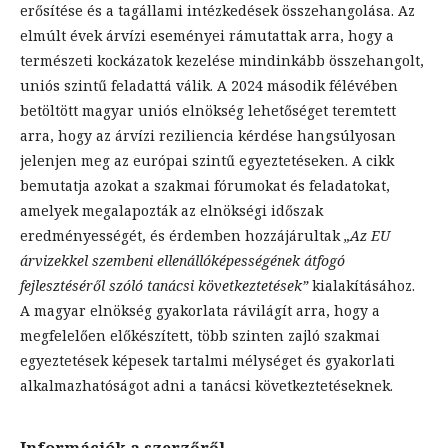
erősítése és a tagállami intézkedések összehangolása. Az
elmúlt évek árvízi eseményei rámutattak arra, hogy a
természeti kockázatok kezelése mindinkább összehangolt,
uniós szintű feladattá válik. A 2024 második félévében
betöltött magyar uniós elnökség lehetőséget teremtett
arra, hogy az árvízi reziliencia kérdése hangsúlyosan
jelenjen meg az európai szintű egyeztetéseken. A cikk
bemutatja azokat a szakmai fórumokat és feladatokat,
amelyek megalapozták az elnökségi időszak
eredményességét, és érdemben hozzájárultak
„Az EU
árvizekkel szembeni ellenállóképességének átfogó
fejlesztéséről szóló tanácsi következtetések”
kialakításához.
A magyar elnökség gyakorlata rávilágít arra, hogy a
megfelelően előkészített, több szinten zajló szakmai
egyeztetések képesek tartalmi mélységet és gyakorlati
alkalmazhatóságot adni a tanácsi következtetéseknek.