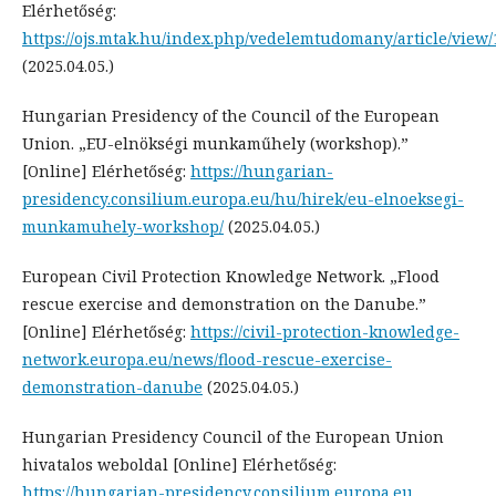
Elérhetőség:
https://ojs.mtak.hu/index.php/vedelemtudomany/article/view
(2025.04.05.)
Hungarian Presidency of the Council of the European
Union. „EU-elnökségi munkaműhely (workshop).”
[Online] Elérhetőség:
https://hungarian-
presidency.consilium.europa.eu/hu/hirek/eu-elnoeksegi-
munkamuhely-workshop/
(2025.04.05.)
European Civil Protection Knowledge Network. „Flood
rescue exercise and demonstration on the Danube.”
[Online] Elérhetőség:
https://civil-protection-knowledge-
network.europa.eu/news/flood-rescue-exercise-
demonstration-danube
(2025.04.05.)
Hungarian Presidency Council of the European Union
hivatalos weboldal [Online] Elérhetőség:
https://hungarian-presidency.consilium.europa.eu