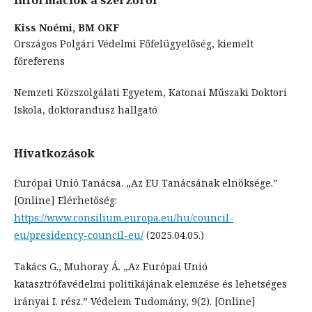
Információk a szerzőről
Kiss Noémi,
BM OKF
Országos Polgári Védelmi Főfelügyelőség, kiemelt
főreferens
Nemzeti Közszolgálati Egyetem, Katonai Műszaki Doktori
Iskola, doktorandusz hallgató
Hivatkozások
Európai Unió Tanácsa. „Az EU Tanácsának elnöksége.”
[Online] Elérhetőség:
https://www.consilium.europa.eu/hu/council-
eu/presidency-council-eu/
(2025.04.05.)
Takács G., Muhoray Á. „Az Európai Unió
katasztrófavédelmi politikájának elemzése és lehetséges
irányai I. rész.” Védelem Tudomány, 9(2). [Online]