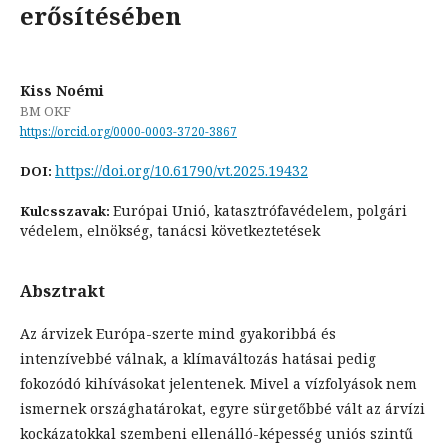
erősítésében
Kiss Noémi
BM OKF
https://orcid.org/0000-0003-3720-3867
https://doi.org/10.61790/vt.2025.19432
DOI:
Európai Unió, katasztrófavédelem, polgári
Kulcsszavak:
védelem, elnökség, tanácsi következtetések
Absztrakt
Az árvizek Európa-szerte mind gyakoribbá és
intenzívebbé válnak, a klímaváltozás hatásai pedig
fokozódó kihívásokat jelentenek. Mivel a vízfolyások nem
ismernek országhatárokat, egyre sürgetőbbé vált az árvízi
kockázatokkal szembeni ellenálló-képesség uniós szintű