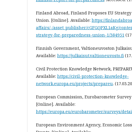
Finland Abroad, Finland Proposes EU Strategy
Union. [Online]. Available:
https://finlandabro
affairs/-/asset_publisher/cGFGQPXL1aKg/conte
strategy-for-preparedness-union-1/384951
(17
Finnish Government, Valtioneuvoston Julkaisuj
Available:
https://julkaisut.valtioneuvosto.fi
(17.
Civil Protection Knowledge Network, PREPAREU 
Available:
https://civil-protection-knowledge-
network.europa.eu/projects/prepareu
. (17.03.2
European Commission, Eurobarometer Survey 
[Online]. Available:
https://europa.eu/eurobarometer/surveys/detai
European Environment Agency, Economic Loss