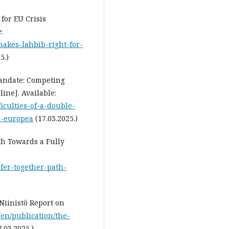
for EU Crisis
:
akes-lahbib-right-for-
5.)
Mandate: Competing
ine]. Available:
iculties-of-a-double-
e-europea
(17.03.2025.)
th Towards a Fully
afer-together-path-
 Niinistö Report on
fi/en/publication/the-
7.03.2025.)