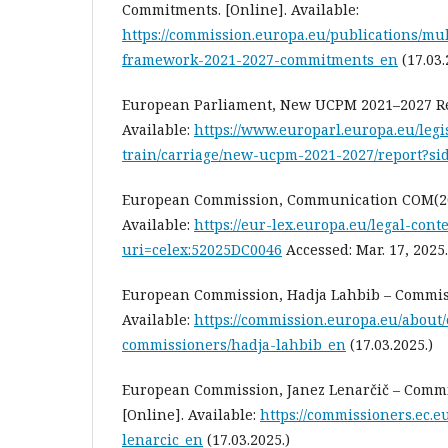
Commitments. [Online]. Available:
https://commission.europa.eu/publications/mul
framework-2021-2027-commitments_en
(17.03.
European Parliament, New UCPM 2021–2027 Rep
Available:
https://www.europarl.europa.eu/legis
train/carriage/new-ucpm-2021-2027/report?si
European Commission, Communication COM(2025
Available:
https://eur-lex.europa.eu/legal-cont
uri=celex:52025DC0046
Accessed: Mar. 17, 2025.
European Commission, Hadja Lahbib – Commissi
Available:
https://commission.europa.eu/about/
commissioners/hadja-lahbib_en
(17.03.2025.)
European Commission, Janez Lenarčič – Commis
[Online]. Available:
https://commissioners.ec.e
lenarcic_en
(17.03.2025.)