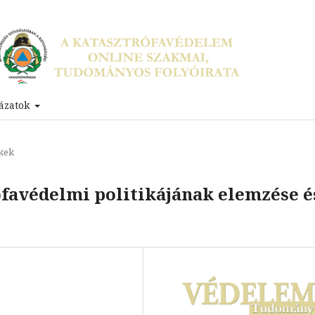
ázatok
kek
ófavédelmi politikájának elemzése é