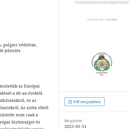
, polgári védelem,
tö jelentés
emutatták az Európai
ődését a 80-as évektől
kihívásokról, és az
Pdf megnyitása
aszokról. Az azóta eltelt
érintette nem csak a
Megjelent
rópai biztonságot és
2025-03-31