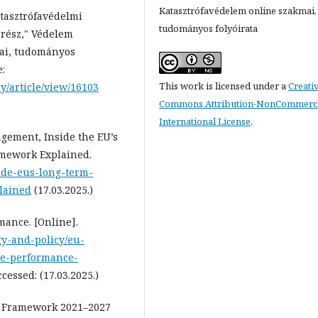
Katasztrófavédelem online szakmai,
atasztrófavédelmi
tudományos folyóirata
 rész," Védelem
ai, tudományos
e:
This work is licensed under a
Creati
y/article/view/16103
Commons Attribution-NonCommercia
International License
.
gement, Inside the EU’s
amework Explained.
side-eus-long-term-
lained
(17.03.2025.)
mance. [Online].
gy-and-policy/eu-
e-performance-
cessed: (17.03.2025.)
l Framework 2021–2027