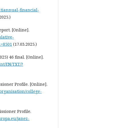
tiannual-financial-
2025.)
ort. [Online].
lative-
d=8501
(17.03.2025.)
) 46 final. [Online].
ent/EN/TXT/?
oner Profile. [Online].
organisation/college-
sioner Profile.
uropa.eu/janez-