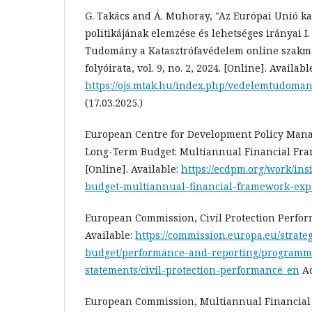
G. Takács and Á. Muhoray, "Az Európai Unió k
politikájának elemzése és lehetséges irányai I.
Tudomány a Katasztrófavédelem online szakm
folyóirata, vol. 9, no. 2, 2024. [Online]. Availabl
https://ojs.mtak.hu/index.php/vedelemtudoman
(17.03.2025.)
European Centre for Development Policy Mana
Long-Term Budget: Multiannual Financial Fr
[Online]. Available:
https://ecdpm.org/work/in
budget-multiannual-financial-framework-exp
European Commission, Civil Protection Perfor
Available:
https://commission.europa.eu/strate
budget/performance-and-reporting/programm
statements/civil-protection-performance_en
Ac
European Commission, Multiannual Financia