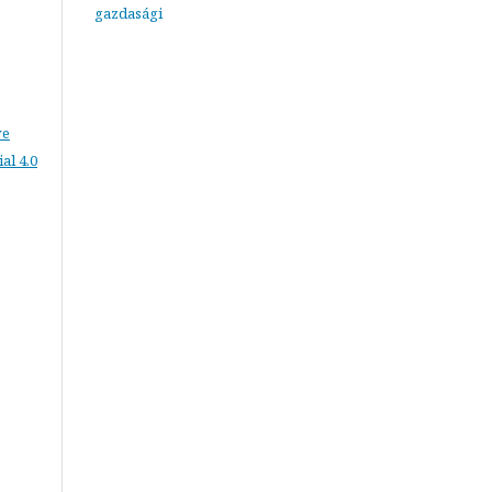
gazdasági
ve
l 4.0