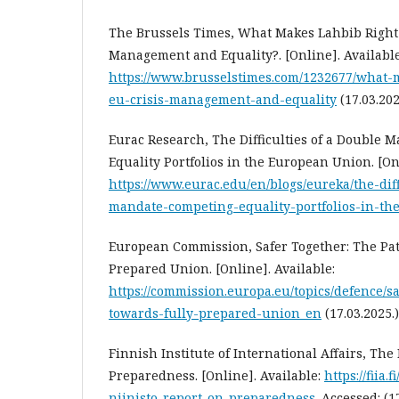
The Brussels Times, What Makes Lahbib Right 
Management and Equality?. [Online]. Available
https://www.brusselstimes.com/1232677/what-m
eu-crisis-management-and-equality
(17.03.202
Eurac Research, The Difficulties of a Double 
Equality Portfolios in the European Union. [Onl
https://www.eurac.edu/en/blogs/eureka/the-diff
mandate-competing-equality-portfolios-in-th
European Commission, Safer Together: The Pa
Prepared Union. [Online]. Available:
https://commission.europa.eu/topics/defence/s
towards-fully-prepared-union_en
(17.03.2025.)
Finnish Institute of International Affairs, The
Preparedness. [Online]. Available:
https://fiia.
niinisto-report-on-preparedness
. Accessed: (1