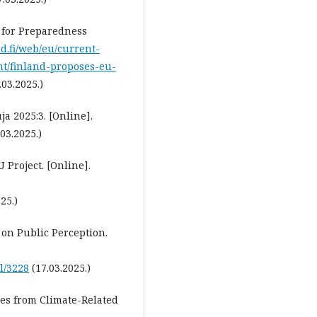
 for Preparedness
ad.fi/web/eu/current-
nt/finland-proposes-eu-
.03.2025.)
a 2025:3. [Online].
03.2025.)
Project. [Online].
025.)
on Public Perception.
l/3228
(17.03.2025.)
es from Climate-Related