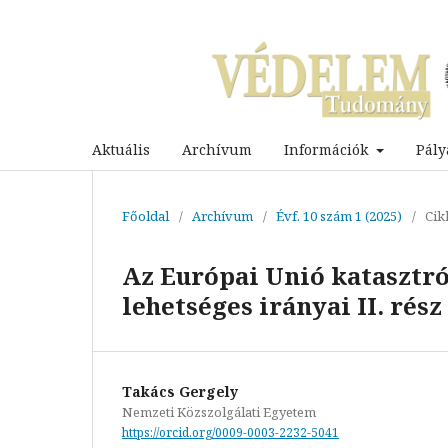
Aktuális
Archívum
Információk
Pály
Főoldal
/
Archívum
/
Évf. 10 szám 1 (2025)
/
Cik
Az Európai Unió katasztr
lehetséges irányai II. rész
Takács Gergely
Nemzeti Közszolgálati Egyetem
https://orcid.org/0009-0003-2232-5041