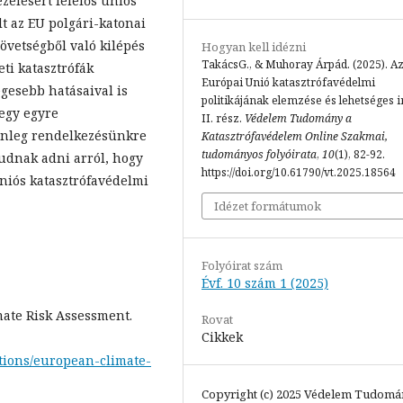
zelésért felelős uniós
lt az EU polgári-katonai
zövetségből való kilépés
Hogyan kell idézni
TakácsG., & Muhoray Árpád. (2025). A
ti katasztrófák
Európai Unió katasztrófavédelmi
égesebb hatásaival is
politikájának elemzése és lehetséges 
egy egyre
II. rész.
Védelem Tudomány a
elenleg rendelkezésünkre
Katasztrófavédelem Online Szakmai,
tudományos folyóirata
,
10
(1), 82-92.
udnak adni arról, hogy
https://doi.org/10.61790/vt.2025.18564
niós katasztrófavédelmi
Idézet formátumok
Folyóirat szám
Évf. 10 szám 1 (2025)
ate Risk Assessment.
Rovat
Cikkek
ations/european-climate-
Copyright (c) 2025 Védelem Tudomá