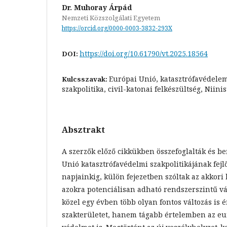
Dr. Muhoray Árpád
Nemzeti Közszolgálati Egyetem
https://orcid.org/0000-0003-3832-293X
https://doi.org/10.61790/vt.2025.18564
DOI:
Európai Unió, katasztrófavédelem
Kulcsszavak:
szakpolitika, civil-katonai felkészültség, Niinis
Absztrakt
A szerzők előző cikkükben összefoglalták és b
Unió katasztrófavédelmi szakpolitikájának fejl
napjainkig, külön fejezetben szóltak az akkori 
azokra potenciálisan adható rendszerszintű vál
közel egy évben több olyan fontos változás is 
szakterületet, hanem tágabb értelemben az eu