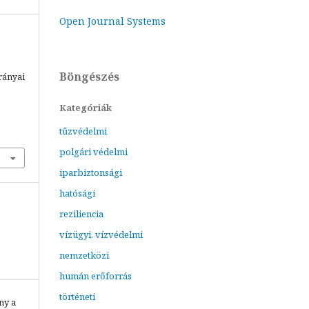
Open Journal Systems
z
Böngészés
irányai
Kategóriák
tűzvédelmi
polgári védelmi
iparbiztonsági
hatósági
reziliencia
vízügyi, vízvédelmi
nemzetközi
humán erőforrás
történeti
ny a