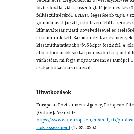
védelmet is. Megtörtént az új veszélyhelyzet-ke
biztos kiválasztása, összefoglaló jelentés készü
felkészültségéről, a NATO legerősebb tagja a s
gondolatával játszik, mindezen felül a természe
klímaváltozás miatti növekedésével és szélsős
számolnunk kell. Bár mindezek az események 
kiszámíthatatlanabb jövő képét festik fel, a j
álló információk sokkal pontosabb támpontot t
várhatóan mi fogja meghatározni az Európai U
szakpolitikájának irányait.
Hivatkozások
European Environment Agency, European Clim
[Online]. Available:
https://www.eea.europa.eu/en/analysis/public
risk-assessment
(17.03.2025.)