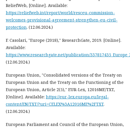
ReliefWeb, [Online]. Available:
https://reliefweb.int/report/world/resceu-commission-
welcomes-provisional-agreement-strengthen-eu-civil-
protection
. (12.06.2024.)
F. Casolari, "Europe (2018)," ResearchGate, 2019. [Online].
Available:
https://www.researchgate.net/publication/337817435_Europe_
(12.06.2024.)
European Union, "Consolidated versions of the Treaty on
European Union and the Treaty on the Functioning of the
European Union, Article 2(5)," EUR-Lex, 12016ME/TXT,
[Online]. Available:
https://eur-lex.europa.eu/legal-
content/EN/TXT/?uri=CELEX%3A12016ME%2FTXT
.
(12.06.2024.)
European Parliament and Council of the European Union,