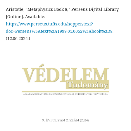
Aristotle, "Metaphysics Book 8," Perseus Digital Library,
[Online]. Available:
https://www.perseus.tufts.edu/hopper/text?
doc=Perseus%3Atext%3A1999.01.0052%3Abook%3D8
.
(12.06.2024.)