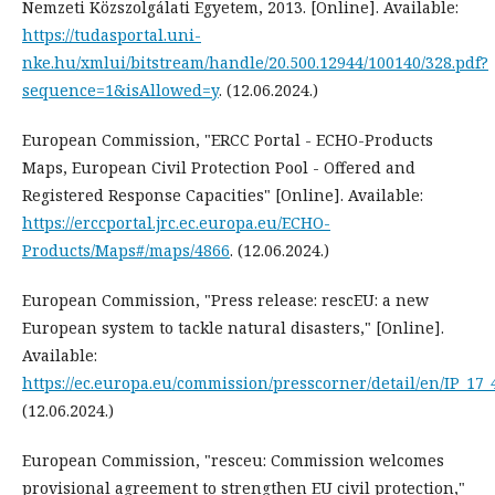
Nemzeti Közszolgálati Egyetem, 2013. [Online]. Available:
https://tudasportal.uni-
nke.hu/xmlui/bitstream/handle/20.500.12944/100140/328.pdf?
sequence=1&isAllowed=y
. (12.06.2024.)
European Commission, "ERCC Portal - ECHO-Products
Maps, European Civil Protection Pool - Offered and
Registered Response Capacities" [Online]. Available:
https://erccportal.jrc.ec.europa.eu/ECHO-
Products/Maps#/maps/4866
. (12.06.2024.)
European Commission, "Press release: rescEU: a new
European system to tackle natural disasters," [Online].
Available:
https://ec.europa.eu/commission/presscorner/detail/en/IP_17_
(12.06.2024.)
European Commission, "resceu: Commission welcomes
provisional agreement to strengthen EU civil protection,"