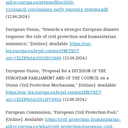
aid.ec.europa.eu/system/files/2020-
11/council_conclusions_early_warning_systems.pdf
.
(12.06.2024.)
European Union, "Towards a stronger European disaster
response: the role of civil protection and humanitarian
assistance," [Online]. Available:
https://eur-
lex.europa.eu/legal-content/EN/TXT/?
uri=CELEX%3A52010DC0600
. (12.06.2024.)
European Union, "Proposal for a DECISION OF THE
EUROPEAN PARLIAMENT AND OF THE COUNCIL on a
Union Civil Protection Mechanism," [Online]. Available:
https://eur-lex.europa.eu/legal-content/EN/TXT/?
uri=CELEX%3A52011PC0934
. (12.06.2024.)
European Commission, "European Civil Protection Pool,"
[Online]. Available:
https://civil-protection-humanitarian-
aid.ec.europa.eu/what/civil-protection/european-civil-