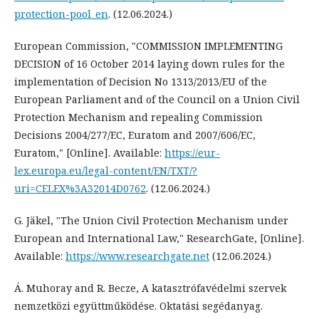
protection-pool_en
. (12.06.2024.)
European Commission, "COMMISSION IMPLEMENTING
DECISION of 16 October 2014 laying down rules for the
implementation of Decision No 1313/2013/EU of the
European Parliament and of the Council on a Union Civil
Protection Mechanism and repealing Commission
Decisions 2004/277/EC, Euratom and 2007/606/EC,
Euratom," [Online]. Available:
https://eur-
lex.europa.eu/legal-content/EN/TXT/?
uri=CELEX%3A32014D0762
. (12.06.2024.)
G. Jäkel, "The Union Civil Protection Mechanism under
European and International Law," ResearchGate, [Online].
Available:
https://www.researchgate.net
(12.06.2024.)
Á. Muhoray and R. Becze, A katasztrófavédelmi szervek
nemzetközi együttműködése. Oktatási segédanyag.