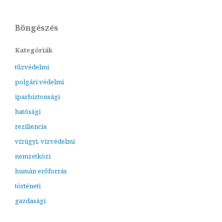
Böngészés
Kategóriák
tűzvédelmi
polgári védelmi
iparbiztonsági
hatósági
reziliencia
vízügyi, vízvédelmi
nemzetközi
humán erőforrás
történeti
gazdasági