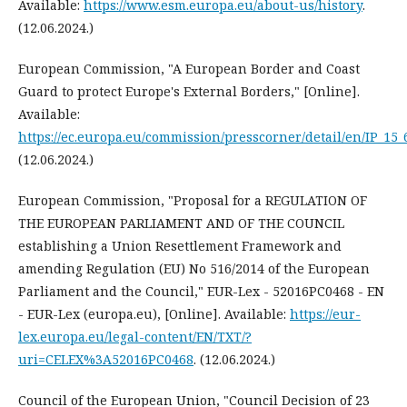
Available:
https://www.esm.europa.eu/about-us/history
.
(12.06.2024.)
European Commission, "A European Border and Coast
Guard to protect Europe's External Borders," [Online].
Available:
https://ec.europa.eu/commission/presscorner/detail/en/IP_15_
(12.06.2024.)
European Commission, "Proposal for a REGULATION OF
THE EUROPEAN PARLIAMENT AND OF THE COUNCIL
establishing a Union Resettlement Framework and
amending Regulation (EU) No 516/2014 of the European
Parliament and the Council," EUR-Lex - 52016PC0468 - EN
- EUR-Lex (europa.eu), [Online]. Available:
https://eur-
lex.europa.eu/legal-content/EN/TXT/?
uri=CELEX%3A52016PC0468
. (12.06.2024.)
Council of the European Union, "Council Decision of 23