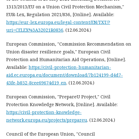
1313/2013/EU on a Union Civil Protection Mechanism,"
EUR-Lex, Regulation 2021/836, [Online]. Available:
https://eur-lex.europa.eu/legal-content/EN/TXT/?
uri=CELEX%3A32021R0836
. (12.06.2024.)
European Commission, "Commission Recommendation on
Union disaster resilience goals," European Civil
Protection and Humanitarian Aid Operations, [Online].
Available:
https://civil-protection-humanitarian-
aid.ec.europa.eu/document/download/7b124199-d4d7-
43fe-b852-8cee69674d19_en
. (12.06.2024.)
European Commission, "PrepareU Project," Civil
Protection Knowledge Network, [Online]. Available:
https://civil-protection-knowledge-
network.europa.eu/projects/prepareu
. (12.06.2024.)
Council of the European Union, "Council