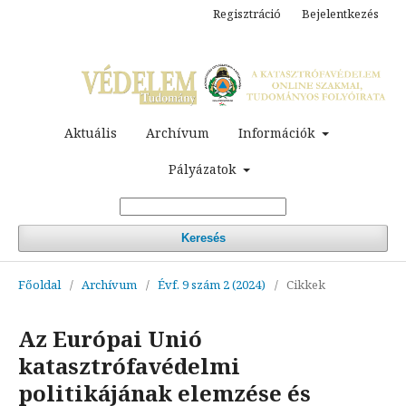
Regisztráció
Bejelentkezés
Aktuális
Archívum
Információk
Pályázatok
Keresés
Főoldal
/
Archívum
/
Évf. 9 szám 2 (2024)
/
Cikkek
Az Európai Unió
katasztrófavédelmi
politikájának elemzése és