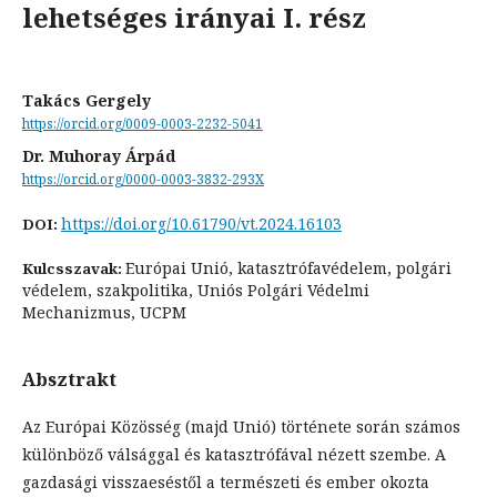
lehetséges irányai I. rész
Takács Gergely
https://orcid.org/0009-0003-2232-5041
Dr. Muhoray Árpád
https://orcid.org/0000-0003-3832-293X
https://doi.org/10.61790/vt.2024.16103
DOI:
Európai Unió, katasztrófavédelem, polgári
Kulcsszavak:
védelem, szakpolitika, Uniós Polgári Védelmi
Mechanizmus, UCPM
Absztrakt
Az Európai Közösség (majd Unió) története során számos
különböző válsággal és katasztrófával nézett szembe. A
gazdasági visszaeséstől a természeti és ember okozta