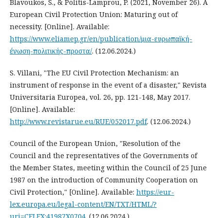
Blavoukos, S., & Politis-Lamprou, P. (2021, November 26). A
European Civil Protection Union: Maturing out of
necessity. [Online]. Available:
https://www.eliamep.gr/en/publication/μια-ευρωπαϊκή-
ένωση-πολιτικής-προστα/
. (12.06.2024.)
S. Villani, "The EU Civil Protection Mechanism: an
instrument of response in the event of a disaster," Revista
Universitaria Europea, vol. 26, pp. 121-148, May 2017.
[Online]. Available:
http://www.revistarue.eu/RUE/052017.pdf
. (12.06.2024.)
Council of the European Union, "Resolution of the
Council and the representatives of the Governments of
the Member States, meeting within the Council of 25 June
1987 on the introduction of Community Cooperation on
Civil Protection," [Online]. Available:
https://eur-
lex.europa.eu/legal-content/EN/TXT/HTML/?
uri=CELEX:41987X0704
. (12.06.2024.)