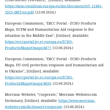
https://data.consilium.europa.eu/doc/document/ST-12485-
2023-INIT/en/pdf
. (12.06.2024.)
European Commission, "ERCC Portal - ECHO-Products
Maps, UCPM and Humanitarian Aid response to the
situation in the Middle East", [Online]. Available:
https://erccportal.jrc.ec.europa.eu/ECHO-
Products/Maps#/maps/4877
. (12.06.2024.)
European Commission, "ERCC Portal - ECHO-Products
Maps, EU civil protection response and humanitarian aid
to Ukraine", [Online]. Available:
https://erccportal.jrc.ec.europa.eu/ECHO-
Products/Maps#/maps/4826
. (12.06.2024.)
Merriam-Webster, "Cooperate," Merriam-Webster.com
Dictionary, [Online]. Available:
https://www.merriam-
webster.com/dictionary/cooperate
. (12.06.2024.)