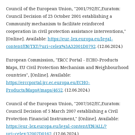
Council of the European Union, "2001/792/EC,Euratom:
Council Decision of 23 October 2001 establishing a
Community mechanism to facilitate reinforced
cooperation in civil protection assistance interventions,"
[Online]. Available:
https://eur-lex.europa.eu/legal-
content/EN/TXT/?uri=celex%3A32001D0792
. (12.06.2024.)
European Commission, "ERCC Portal - ECHO-Products
Maps, EU Civil Protection Mechanism and Neighbourhood
countries", [Online]. Available:
https://erccportal.jrc.ec.europa.eu/ECHO-
Products/Maps#/maps/4652
. (12.06.2024.)
Council of the European Union, "2007/162/EC,Euratom:
Council Decision of 5 March 2007 establishing a Civil
Protection Financial Instrument," [Online]. Available:
https://eur-lex.europa.eu/legal-content/EN/ALL/?
uri=celex:32007D0162
. (12.06.2024.)