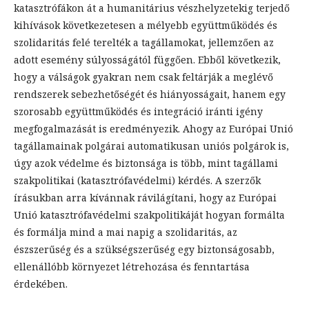
katasztrófákon át a humanitárius vészhelyzetekig terjedő
kihívások következetesen a mélyebb együttműködés és
szolidaritás felé terelték a tagállamokat, jellemzően az
adott esemény súlyosságától függően. Ebből következik,
hogy a válságok gyakran nem csak feltárják a meglévő
rendszerek sebezhetőségét és hiányosságait, hanem egy
szorosabb együttműködés és integráció iránti igény
megfogalmazását is eredményezik. Ahogy az Európai Unió
tagállamainak polgárai automatikusan uniós polgárok is,
úgy azok védelme és biztonsága is több, mint tagállami
szakpolitikai (katasztrófavédelmi) kérdés. A szerzők
írásukban arra kívánnak rávilágítani, hogy az Európai
Unió katasztrófavédelmi szakpolitikáját hogyan formálta
és formálja mind a mai napig a szolidaritás, az
észszerűség és a szükségszerűség egy biztonságosabb,
ellenállóbb környezet létrehozása és fenntartása
érdekében.