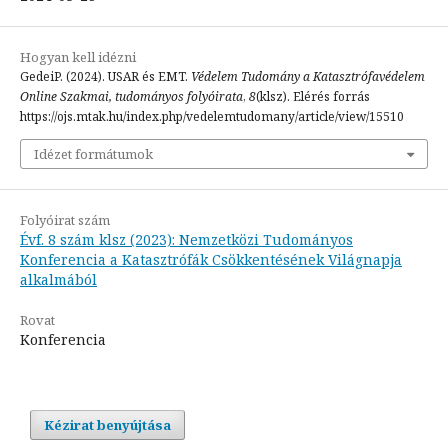
Hogyan kell idézni
GedeiP. (2024). USAR és EMT.
Védelem Tudomány a Katasztrófavédelem
Online Szakmai, tudományos folyóirata
,
8
(klsz). Elérés forrás
https://ojs.mtak.hu/index.php/vedelemtudomany/article/view/15510
Idézet formátumok
Folyóirat szám
Évf. 8 szám klsz (2023): Nemzetközi Tudományos
Konferencia a Katasztrófák Csökkentésének Világnapja
alkalmából
Rovat
Konferencia
Kézirat benyújtása