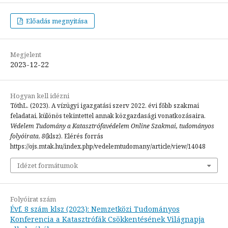
Előadás megnyitása
Megjelent
2023-12-22
Hogyan kell idézni
TóthL. (2023). A vízügyi igazgatási szerv 2022. évi főbb szakmai
feladatai, különös tekintettel annak közgazdasági vonatkozásaira.
Védelem Tudomány a Katasztrófavédelem Online Szakmai, tudományos
folyóirata
,
8
(klsz). Elérés forrás
https://ojs.mtak.hu/index.php/vedelemtudomany/article/view/14048
Idézet formátumok
Folyóirat szám
Évf. 8 szám klsz (2023): Nemzetközi Tudományos
Konferencia a Katasztrófák Csökkentésének Világnapja