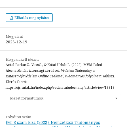
Előadás megnyitása
Megjelent
2023-12-19
Hogyan kell idézni
Antal-FarkasZ., VassG., & Kátai-UrbánL. (2023). MVM Paksi
Atomerőmű biztonsági kérdései.
Védelem Tudomány a
Katasztrófavédelem Online Szakmai, tudományos folyóirata
,
8
(klsz).
Elérés forrás
https://ojs.mtak.hu/index.php/vedelemtudomany/article/view/13919
Idézet formátumok
Folyóirat szám
Évf. 8 szám klsz (2023): Nemzetközi Tudományos