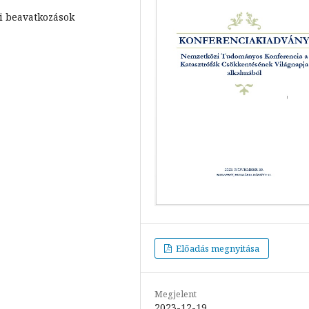
ói beavatkozások
Előadás megnyitása
Megjelent
2023-12-19