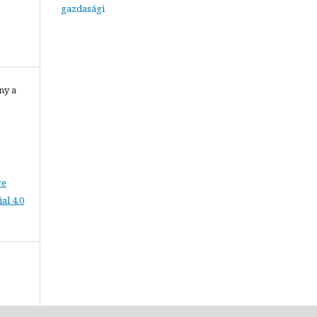
gazdasági
ny a
ve
l 4.0