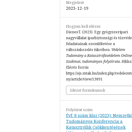
Megjelent
2023-12-19
Hogyan kell idézni
DienesT. (2023). Egy gyógyszeripari
nagyvállalat iparbiztonsági és tűzvéd
feladatainak szemléltetése a
változáskezelés tükrében.
Védelem
Tudomány a Katasztrófavédelem Online
Szakmai, tudományos folyóirata
,
8
(klsz
Elérés forrás
https://ojs.mtak.hu/index.php/vedelem
ny/article/view/13891
Idézet formátumok
Folyóirat szám
Évf. 8 szám klsz (2023): Nemzetk
Tudományos Konferencia a
Katasztrófák Csökkentésének