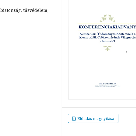
rbiztonság, tűzvédelem,
Előadás megnyitása