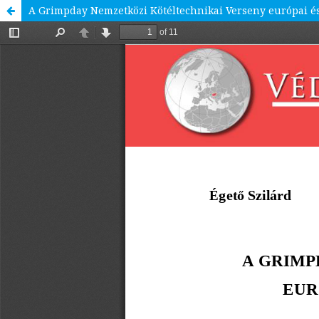
A Grimpday Nemzetközi Kötéltechnikai Verseny európai és 