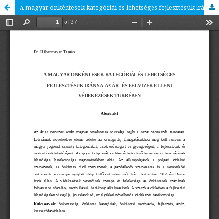
A magyar önkéntesek kategóriái és lehetséges fejlesztésük iránya az ár- és belvizek elleni védekezések tükrében