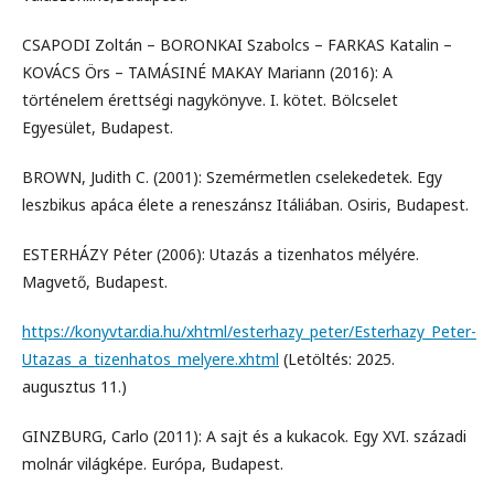
CSAPODI Zoltán – BORONKAI Szabolcs – FARKAS Katalin –
KOVÁCS Örs – TAMÁSINÉ MAKAY Mariann (2016): A
történelem érettségi nagykönyve. I. kötet. Bölcselet
Egyesület, Budapest.
BROWN, Judith C. (2001): Szemérmetlen cselekedetek. Egy
leszbikus apáca élete a reneszánsz Itáliában. Osiris, Budapest.
ESTERHÁZY Péter (2006): Utazás a tizenhatos mélyére.
Magvető, Budapest.
https://konyvtar.dia.hu/xhtml/esterhazy_peter/Esterhazy_Peter-
Utazas_a_tizenhatos_melyere.xhtml
(Letöltés: 2025.
augusztus 11.)
GINZBURG, Carlo (2011): A sajt és a kukacok. Egy XVI. századi
molnár világképe. Európa, Budapest.