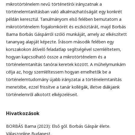
mikrotörténelem nevű történetírói irányzatnak a
történelemtanításban való alkalmazhatóságát egy konkrét
példán keresztül. Tanulmányom első felében bemutatom a
mikrotörténelem fogalomkörét és eszköztárát, majd Borbás
Barna Borbás Gáspárról szóló munkáját, amely az elkészített
tananyag alapját képezte. Írásom második felében egy
korszakokon átívelő feladatlap segítségével szemléltetem,
hogyan kapcsolható össze a mikrotörténelem és a
történelemtanítás tanórai keretek között. A műhelymunkám
célja az, hogy szemléltessem hogyan emelhetők be a
történelemtudomány újabb irányzatai a történelemtanítás
menetébe, ezzel frissítve a tanár kollégák, illetve diákjaink
történelemről alkotott elképzeléseit.
Hivatkozások
BORBÁS Barna (2023): Első gól. Borbás Gáspár élete.
Válaszonline,Budapest.