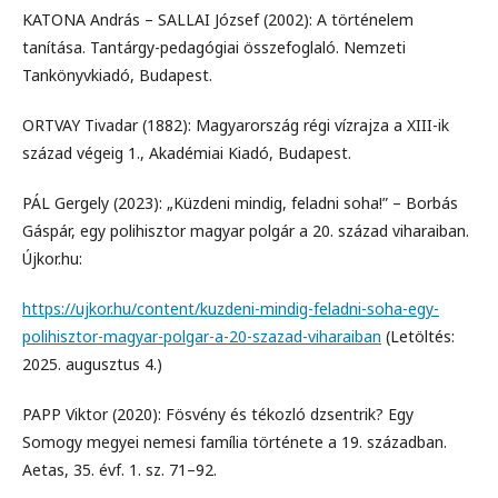
KATONA András – SALLAI József (2002): A történelem
tanítása. Tantárgy-pedagógiai összefoglaló. Nemzeti
Tankönyvkiadó, Budapest.
ORTVAY Tivadar (1882): Magyarország régi vízrajza a XIII-ik
század végeig 1., Akadémiai Kiadó, Budapest.
PÁL Gergely (2023): „Küzdeni mindig, feladni soha!” – Borbás
Gáspár, egy polihisztor magyar polgár a 20. század viharaiban.
Újkor.hu:
https://ujkor.hu/content/kuzdeni-mindig-feladni-soha-egy-
polihisztor-magyar-polgar-a-20-szazad-viharaiban
(Letöltés:
2025. augusztus 4.)
PAPP Viktor (2020): Fösvény és tékozló dzsentrik? Egy
Somogy megyei nemesi família története a 19. században.
Aetas, 35. évf. 1. sz. 71–92.