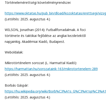
Történelemérettségi követelményrendszer.
https://www.oktatas.hu/pub_bin/dload/kozoktatas/erettsegi/viz
(Letöltés: 2025. augusztus 4.)
WILSON, Jonathan (2014): Futballforradalmak. A foci
története és taktikai fejlődése az angliai kezdetektől
napjainkig. Akadémiai Kiadó, Budapest.
Weboldalak:
Mikrotörténelem sorozat (L. Harmattal Kiadó):
https://harmattan.hu/sorozataink-163/mikrotortenelem-289
(Letöltés: 2025. augusztus 4.)
Borbás Gáspár:
https://hu.wikipedia.org/wiki/Borb%C3%A1s_G%C3%A1sp%C3%A1
(Letöltés: 2025. augusztus 4.)