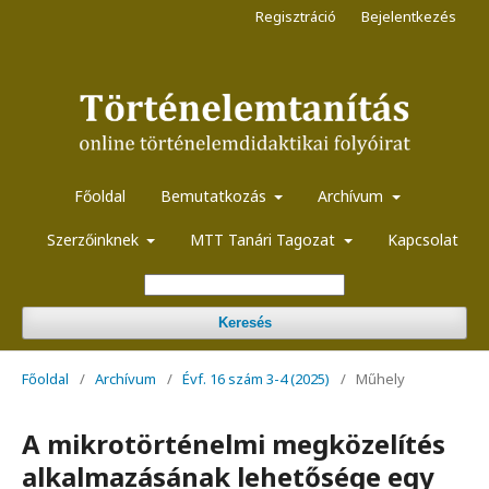
Regisztráció
Bejelentkezés
Főoldal
Bemutatkozás
Archívum
Szerzőinknek
MTT Tanári Tagozat
Kapcsolat
Keresés
Főoldal
/
Archívum
/
Évf. 16 szám 3-4 (2025)
/
Műhely
A mikrotörténelmi megközelítés
alkalmazásának lehetősége egy