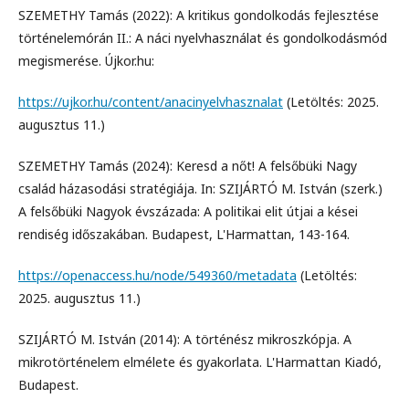
SZEMETHY Tamás (2022): A kritikus gondolkodás fejlesztése
történelemórán II.: A náci nyelvhasználat és gondolkodásmód
megismerése. Újkor.hu:
https://ujkor.hu/content/anacinyelvhasznalat
(Letöltés: 2025.
augusztus 11.)
SZEMETHY Tamás (2024): Keresd a nőt! A felsőbüki Nagy
család házasodási stratégiája. In: SZIJÁRTÓ M. István (szerk.)
A felsőbüki Nagyok évszázada: A politikai elit útjai a kései
rendiség időszakában. Budapest, L'Harmattan, 143-164.
https://openaccess.hu/node/549360/metadata
(Letöltés:
2025. augusztus 11.)
SZIJÁRTÓ M. István (2014): A történész mikroszkópja. A
mikrotörténelem elmélete és gyakorlata. L'Harmattan Kiadó,
Budapest.