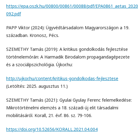
https://epa.oszk.hu/00800/00861/00088/pdf/EPA0861_aetas_2020
092.pdf
PAPP Viktor (2024): Ügyvédtársadalom Magyarországon a 19.
században. Kronosz, Pécs.
SZEMETHY Tamás (2019): A kritikus gondolkodás fejlesztése
történelemórán: A Harmadik Birodalom propagandagépezete
és a szociálpszichológia. Újkor.hu:
http://ujkor.hu/content/kritikus-gondolkodas-fejlesztese
(Letöltés: 2025. augusztus 11.)
SZEMETHY Tamás (2021): Gyulai Gyulay Ferenc felemelkedése:
Mikrotörténelmi elemzés a 18. századi új elit társadalmi
mobilitásáról. Korall, 21. évf. 86. sz. 79-106.
https://doi.org/10.52656/KORALL.2021.04.004