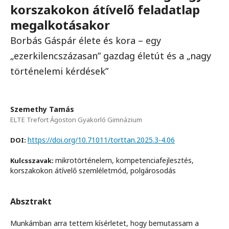
korszakokon átívelő feladatlap
megalkotásakor
Borbás Gáspár élete és kora – egy
„ezerkilencszázasan” gazdag életút és a „nagy
történelemi kérdések”
Szemethy Tamás
ELTE Trefort Ágoston Gyakorló Gimnázium
https://doi.org/10.71011/torttan.2025.3-4.06
DOI:
mikrotörténelem, kompetenciafejlesztés,
Kulcsszavak:
korszakokon átívelő szemléletmód, polgárosodás
Absztrakt
Munkámban arra tettem kísérletet, hogy bemutassam a