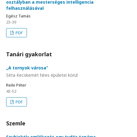
osztályban a mesterséges intelligencia
felhasználásával
Egész Tamás
23-39
PDF
Tanári gyakorlat
„A tornyok városa”
Séta Kecskemét híres épületei körül
Reile Péter
43-52
PDF
Szemle
Szubjektív emlékezés egy tudós tanárra