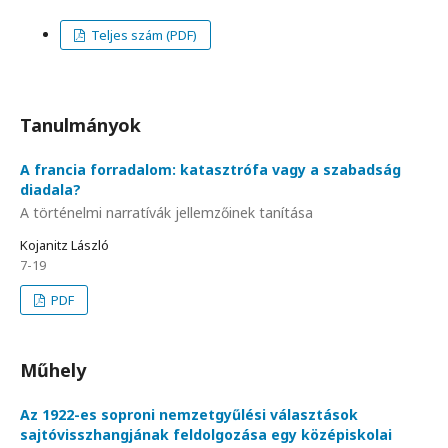
Teljes szám (PDF)
Tanulmányok
A francia forradalom: katasztrófa vagy a szabadság
diadala?
A történelmi narratívák jellemzőinek tanítása
Kojanitz László
7-19
PDF
Műhely
Az 1922-es soproni nemzetgyűlési választások
sajtóvisszhangjának feldolgozása egy középiskolai