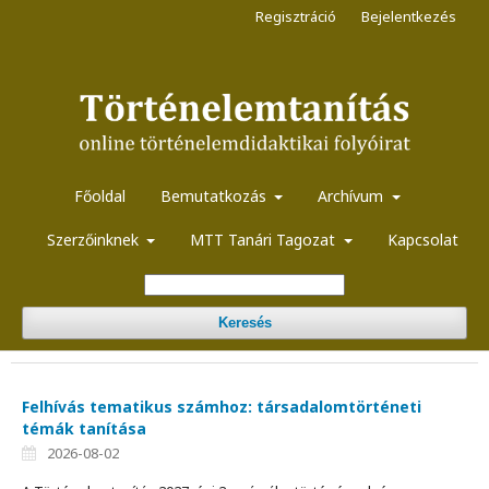
Regisztráció
Bejelentkezés
Főoldal
Bemutatkozás
Archívum
Szerzőinknek
MTT Tanári Tagozat
Kapcsolat
Keresés
Felhívás tematikus számhoz: társadalomtörténeti
témák tanítása
2026-08-02