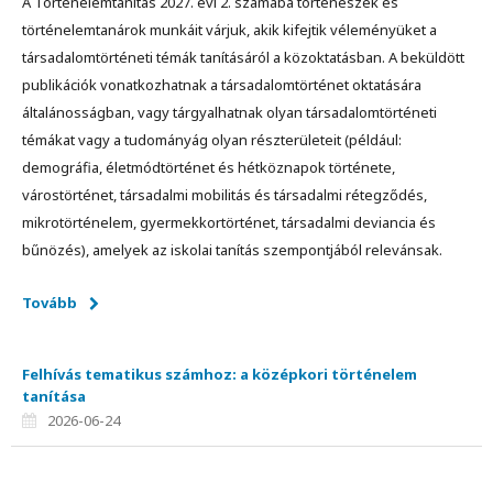
A Történelemtanítás 2027. évi 2. számába történészek és
történelemtanárok munkáit várjuk, akik kifejtik véleményüket a
társadalomtörténeti témák tanításáról a közoktatásban. A beküldött
publikációk vonatkozhatnak a társadalomtörténet oktatására
általánosságban, vagy tárgyalhatnak olyan társadalomtörténeti
témákat vagy a tudományág olyan részterületeit (például:
demográfia, életmódtörténet és hétköznapok története,
várostörténet, társadalmi mobilitás és társadalmi rétegződés,
mikrotörténelem, gyermekkortörténet, társadalmi deviancia és
bűnözés), amelyek az iskolai tanítás szempontjából relevánsak.
Tovább
Felhívás tematikus számhoz: a középkori történelem
tanítása
2026-06-24