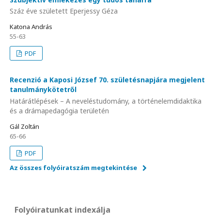
Száz éve született Eperjessy Géza
Katona András
55-63
PDF
Recenzió a Kaposi József 70. születésnapjára megjelent
tanulmánykötetről
Határátlépések – A neveléstudomány, a történelemdidaktika
és a drámapedagógia területén
Gál Zoltán
65-66
PDF
Az összes folyóiratszám megtekintése
Folyóiratunkat indexálja