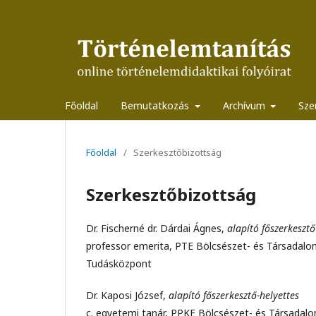
Főoldal
Bemutatkozás
Archívum
Sze
Főoldal
/
Szerkesztőbizottság
Szerkesztőbizottság
Dr. Fischerné dr. Dárdai Ágnes,
alapító főszerkesztő
professor emerita, PTE Bölcsészet- és Társadalo
Tudásközpont
Dr. Kaposi József,
alapító főszerkesztő-helyettes
c. egyetemi tanár, PPKE Bölcsészet- és Társadal