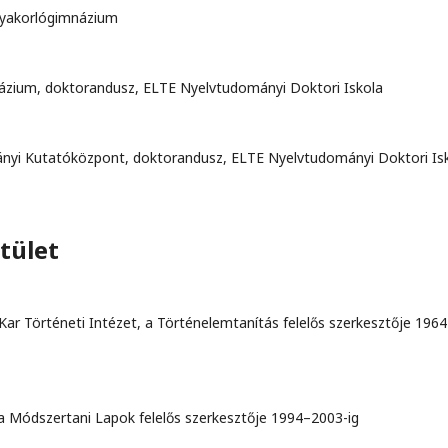
 Gyakorlógimnázium
názium, doktorandusz, ELTE Nyelvtudományi Doktori Iskola
yi Kutatóközpont, doktorandusz, ELTE Nyelvtudományi Doktori Is
tület
r Történeti Intézet, a Történelemtanítás felelős szerkesztője 196
r, a Módszertani Lapok felelős szerkesztője 1994–2003-ig