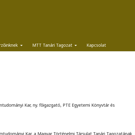
rzőinknek
MTT Tanári Tagozat
Kapcsolat
mtudományi Kar, ny. főigazgató, PTE Egyetemi Könyvtár és
omtudományi Kar, a Magyar Történelmi Társulat Tanári Tagozatának