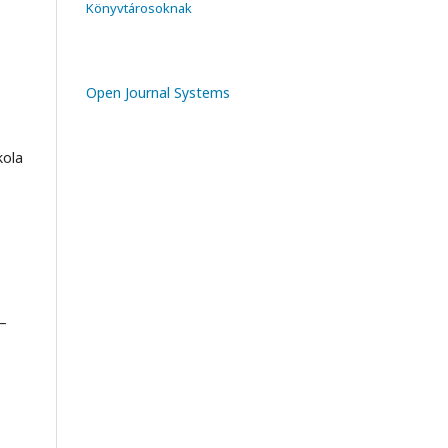
Könyvtárosoknak
Open Journal Systems
kola
4–