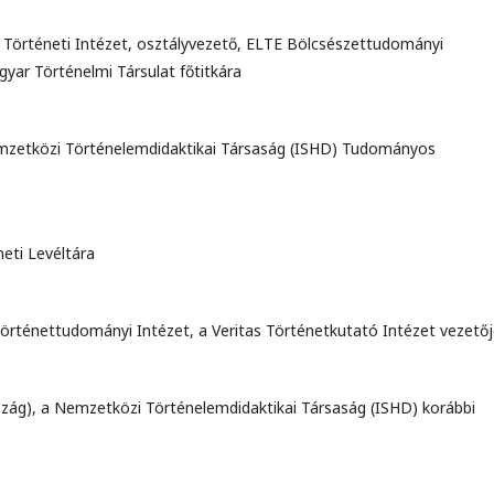
Történeti Intézet, osztályvezető, ELTE Bölcsészettudományi
ar Történelmi Társulat főtitkára
emzetközi Történelemdidaktikai Társaság (ISHD) Tudományos
neti Levéltára
rténettudományi Intézet, a Veritas Történetkutató Intézet vezető
zág), a Nemzetközi Történelemdidaktikai Társaság (ISHD) korábbi