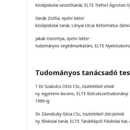
középiskolai vezetőtanár, ELTE Trefort Ágoston
Gerák Zsófia,
nyelvi lektor
középiskolai tanár, Lónyai Utcai Református Gim
Jakab Dorottya,
nyelvi lektor
tudományos segédmunkatárs, ELTE Nyelvtudomán
Tudományos tanácsadó tes
† Dr. Szabolcs Ottó CSc,
tiszteletbeli elnök
ny. egyetemi docens, ELTE Bölcsészettudományi Ka
1989-ig
Dr. Závodszky Géza CSc,
tiszteletbeli (társ)elnök
ny. főiskolai tanár, ELTE Tanárképző Főiskolai Ka