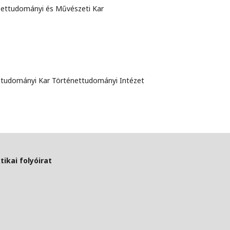
észettudományi és Művészeti Kar
omtudományi Kar Történettudományi Intézet
ikai folyóirat