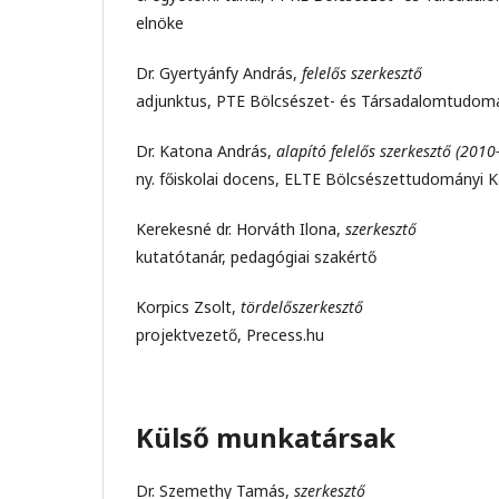
elnöke
Dr. Gyertyánfy András,
felelős szerkesztő
adjunktus, PTE Bölcsészet- és Társadalomtudomá
Dr. Katona András,
alapító felelős szerkesztő (201
ny. főiskolai docens, ELTE Bölcsészettudományi K
Kerekesné dr. Horváth Ilona,
szerkesztő
kutatótanár, pedagógiai szakértő
Korpics Zsolt,
tördelőszerkesztő
projektvezető, Precess.hu
Külső munkatársak
Dr. Szemethy Tamás,
szerkesztő