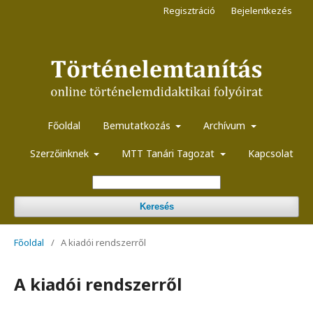
Regisztráció
Bejelentkezés
Főoldal
Bemutatkozás
Archívum
Szerzőinknek
MTT Tanári Tagozat
Kapcsolat
Keresés
Főoldal
/
A kiadói rendszerről
A kiadói rendszerről