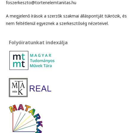
foszerkeszto@tortenelemtanitas.hu
A megjelenő írások a szerzők szakmai álláspontját tükrözik, és
nem feltétlenül egyeznek a szerkesztőség nézeteivel.
Folyóiratunkat indexálja