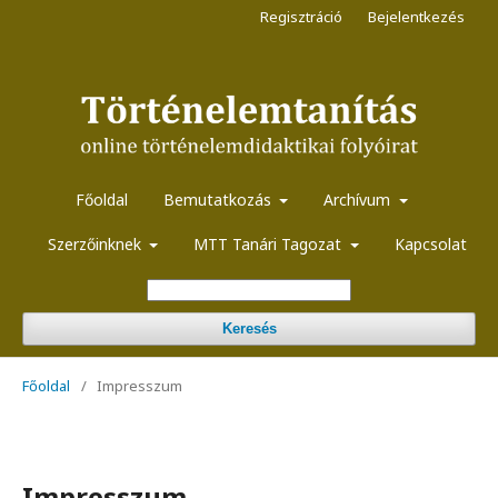
Regisztráció
Bejelentkezés
Főoldal
Bemutatkozás
Archívum
Szerzőinknek
MTT Tanári Tagozat
Kapcsolat
Keresés
Főoldal
/
Impresszum
Impresszum