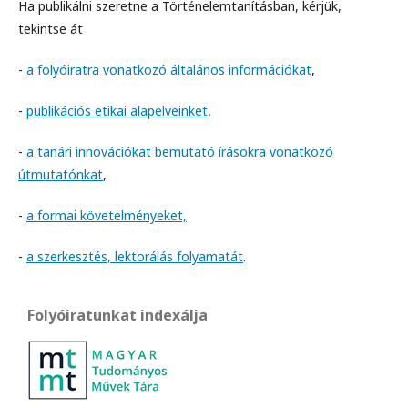
Ha publikálni szeretne a Történelemtanításban, kérjük,
tekintse át
-
a folyóiratra vonatkozó általános információkat
,
-
publikációs etikai alapelveinket
,
-
a tanári innovációkat bemutató írásokra vonatkozó
útmutatónkat
,
-
a formai követelményeket,
-
a szerkesztés, lektorálás folyamatát
.
Folyóiratunkat indexálja