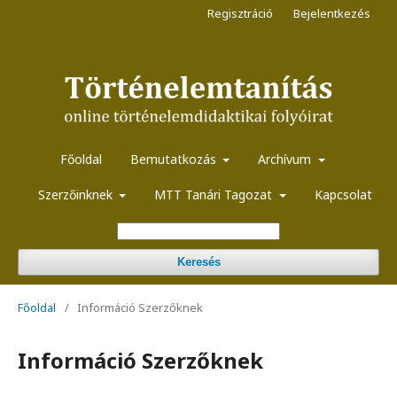
Regisztráció
Bejelentkezés
Főoldal
Bemutatkozás
Archívum
Szerzőinknek
MTT Tanári Tagozat
Kapcsolat
Keresés
Főoldal
/
Információ Szerzőknek
Információ Szerzőknek