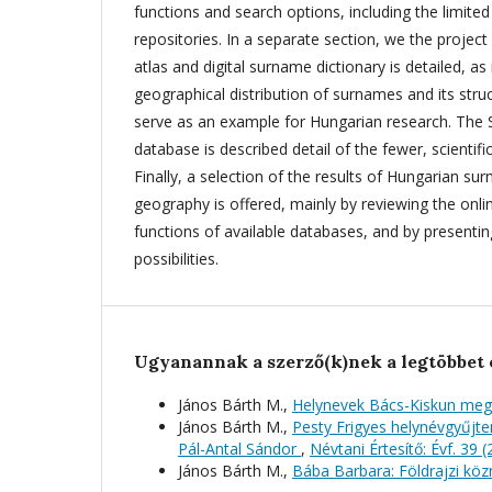
functions and search options, including the limited
repositories. In a separate section, we the proje
atlas and digital surname dictionary is detailed, as 
geographical distribution of surnames and its stru
serve as an example for Hungarian research. The 
database is described detail of the fewer, scienti
Finally, a selection of the results of Hungarian 
geography is offered, mainly by reviewing the onli
functions of available databases, and by presentin
possibilities.
Ugyanannak a szerző(k)nek a legtöbbet 
János Bárth M.,
Helynevek Bács-Kiskun me
János Bárth M.,
Pesty Frigyes helynévgyűjte
Pál-Antal Sándor
,
Névtani Értesítő: Évf. 39 
János Bárth M.,
Bába Barbara: Földrajzi kö