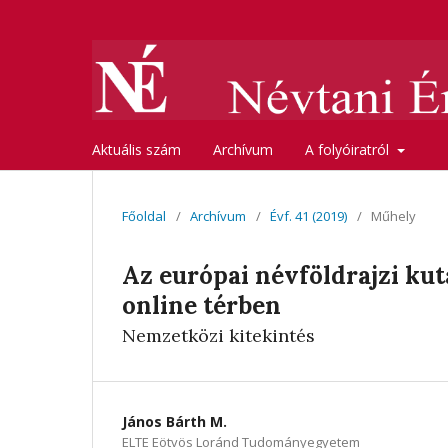
Aktuális szám
Archívum
A folyóiratról
Főoldal
/
Archívum
/
Évf. 41 (2019)
/
Műhely
Az európai névföldrajzi kut
online térben
Nemzetközi kitekintés
János Bárth M.
ELTE Eötvös Loránd Tudományegyetem