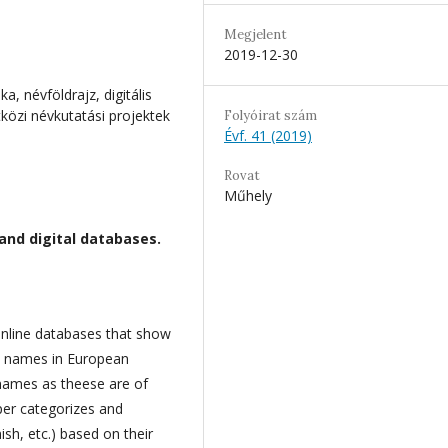
Megjelent
2019-12-30
a, névföldrajz, digitális
közi névkutatási projektek
Folyóirat szám
Évf. 41 (2019)
Rovat
Műhely
nd digital databases.
online databases that show
ce names in European
rnames as theese are of
aper categorizes and
ish, etc.) based on their