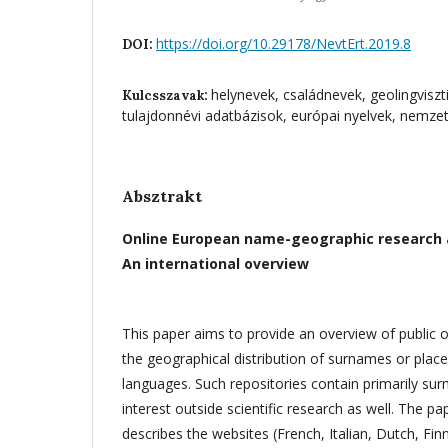
https://doi.org/10.29178/NevtErt.2019.8
DOI:
helynevek, családnevek, geolingvisztik
Kulcsszavak:
tulajdonnévi adatbázisok, európai nyelvek, nemzet
Absztrakt
Online European name-geographic research a
An international overview
This paper aims to provide an overview of public 
the geographical distribution of surnames or pla
languages. Such repositories contain primarily su
interest outside scientific research as well. The p
describes the websites (French, Italian, Dutch, Finn