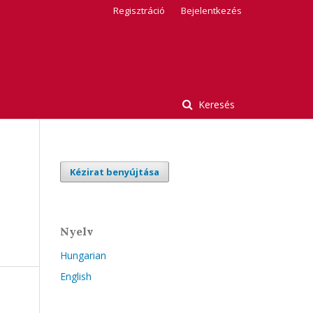
Regisztráció
Bejelentkezés
Keresés
Kézirat benyújtása
Nyelv
Hungarian
English