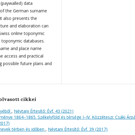
 (paywalled) data
ct of the German surname
it also presents the
cture and elaboration can
Swiss online toponymic
fic toponymic databases.
surname and place name
ne access and practical
g possible future plans and
olvasott cikkei
gyéből
,
Névtani Értesítő: Évf. 43 (2021)
ménye 1864–1865. Székelyföld és térsége I–IV. Közzéteszi: Csáki Árp
(2017)
znevek térben és időben
,
Névtani Értesítő: Évf. 39 (2017)