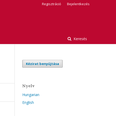
Regisztráció
Bejelentkezés
Keresés
Kézirat benyújtása
Nyelv
Hungarian
English