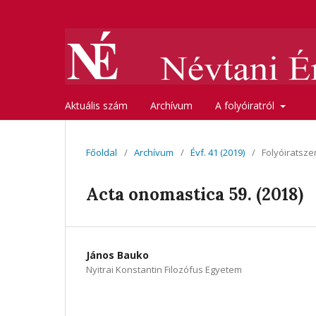
Aktuális szám
Archívum
A folyóiratról
Főoldal
/
Archívum
/
Évf. 41 (2019)
/
Folyóiratsze
Acta onomastica 59. (2018)
János Bauko
Nyitrai Konstantin Filozófus Egyetem