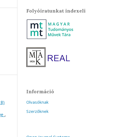
Folyóiratunkat indexeli
Információ
18)
Olvasóknak
Szerzőknek
nye
,