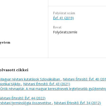
Folyóirat szám
Évf. 41 (2019)
Rovat
Folyóiratszemle
gyetem
olvasott cikkei
Magyar névtani kutatások Szlovákiában
,
Névtani Értesítő: Évf. 40 (20
iotikai tájkép
,
Névtani Értesítő: Évf. 43 (2021)
t: Örök névnaptár. A mai magyar keresztnevek legteljesebb gyűjtemé
Névtani Értesítő: Évf. 44 (2022)
 névtani terminológia összevetése
,
Névtani Értesítő: Évf. 34 (2012)