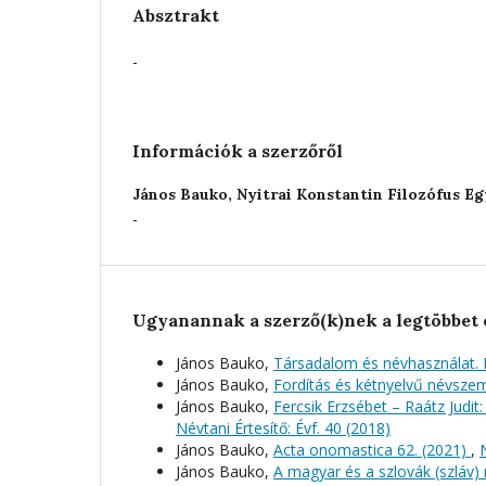
Absztrakt
-
Információk a szerzőről
János Bauko,
Nyitrai Konstantin Filozófus E
-
Ugyanannak a szerző(k)nek a legtöbbet 
János Bauko,
Társadalom és névhasználat. 
János Bauko,
Fordítás és kétnyelvű névszem
János Bauko,
Fercsik Erzsébet – Raátz Judi
Névtani Értesítő: Évf. 40 (2018)
János Bauko,
Acta onomastica 62. (2021)
,
János Bauko,
A magyar és a szlovák (szláv)