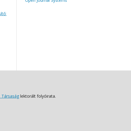
Open Journal Systems
ítő:
 Társaság
lektorált folyóirata.