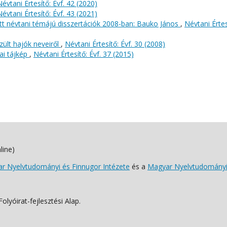
Névtani Értesítő: Évf. 42 (2020)
Névtani Értesítő: Évf. 43 (2021)
tt névtani témájú disszertációk 2008-ban: Bauko János
,
Névtani Értes
ült hajók neveiről
,
Névtani Értesítő: Évf. 30 (2008)
ai tájkép
,
Névtani Értesítő: Évf. 37 (2015)
line)
 Nyelvtudományi és Finnugor Intézete
és a
Magyar Nyelvtudományi
lyóirat-fejlesztési Alap.