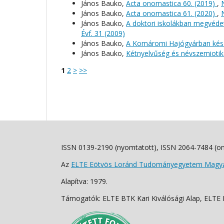
János Bauko,
Acta onomastica 60. (2019)
,
János Bauko,
Acta onomastica 61. (2020)
,
János Bauko,
A doktori iskolákban megvéde
Évf. 31 (2009)
János Bauko,
A Komáromi Hajógyárban kész
János Bauko,
Kétnyelvűség és névszemiotik
1
2
>
>>
ISSN 0139-2190 (nyomtatott), ISSN 2064-7484 (on
Az
ELTE Eötvös Loránd Tudományegyetem Magyar
Alapítva: 1979.
Támogatók: ELTE BTK Kari Kiválósági Alap, ELTE Fo