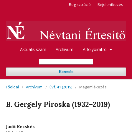
Regisztráció
Bejelentkezés
Aktuális szám
Archívum
A folyóiratról
Keresés
Főoldal
/
Archívum
/
Évf. 41 (2019)
/
Megemlékezés
B. Gergely Piroska (1932–2019)
Judit Kecskés