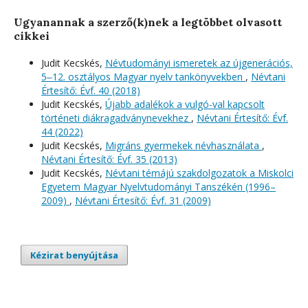
Ugyanannak a szerző(k)nek a legtöbbet olvasott
cikkei
Judit Kecskés,
Névtudományi ismeretek az újgenerációs,
5‒12. osztályos Magyar nyelv tankönyvekben
,
Névtani
Értesítő: Évf. 40 (2018)
Judit Kecskés,
Újabb adalékok a vulgó-val kapcsolt
történeti diákragadványnevekhez
,
Névtani Értesítő: Évf.
44 (2022)
Judit Kecskés,
Migráns gyermekek névhasználata
,
Névtani Értesítő: Évf. 35 (2013)
Judit Kecskés,
Névtani témájú szakdolgozatok a Miskolci
Egyetem Magyar Nyelvtudományi Tanszékén (1996–
2009)
,
Névtani Értesítő: Évf. 31 (2009)
Kézirat benyújtása