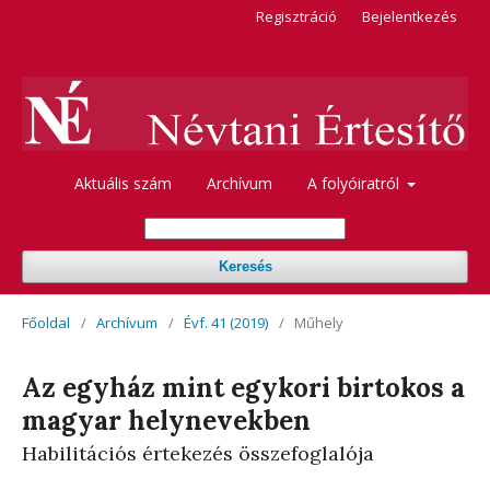
Regisztráció
Bejelentkezés
Aktuális szám
Archívum
A folyóiratról
Keresés
Főoldal
/
Archívum
/
Évf. 41 (2019)
/
Műhely
Az egyház mint egykori birtokos a
magyar helynevekben
Habilitációs értekezés összefoglalója