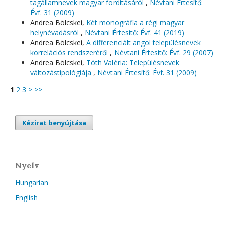
tagállamnevek magyar fordításáról
,
Névtani Értesítő:
Évf. 31 (2009)
Andrea Bölcskei,
Két monográfia a régi magyar
helynévadásról
,
Névtani Értesítő: Évf. 41 (2019)
Andrea Bölcskei,
A differenciált angol településnevek
korrelációs rendszeréről
,
Névtani Értesítő: Évf. 29 (2007)
Andrea Bölcskei,
Tóth Valéria: Településnevek
változástipológiája
,
Névtani Értesítő: Évf. 31 (2009)
1
2
3
>
>>
Kézirat benyújtása
Nyelv
Hungarian
English