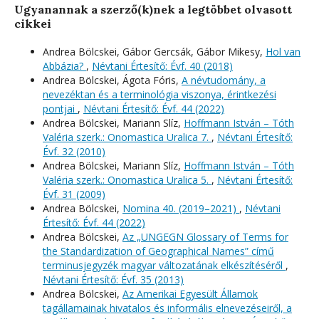
Ugyanannak a szerző(k)nek a legtöbbet olvasott
cikkei
Andrea Bölcskei, Gábor Gercsák, Gábor Mikesy,
Hol van
Abbázia?
,
Névtani Értesítő: Évf. 40 (2018)
Andrea Bölcskei, Ágota Fóris,
A névtudomány, a
nevezéktan és a terminológia viszonya, érintkezési
pontjai
,
Névtani Értesítő: Évf. 44 (2022)
Andrea Bölcskei, Mariann Slíz,
Hoffmann István – Tóth
Valéria szerk.: Onomastica Uralica 7.
,
Névtani Értesítő:
Évf. 32 (2010)
Andrea Bölcskei, Mariann Slíz,
Hoffmann István – Tóth
Valéria szerk.: Onomastica Uralica 5.
,
Névtani Értesítő:
Évf. 31 (2009)
Andrea Bölcskei,
Nomina 40. (2019–2021)
,
Névtani
Értesítő: Évf. 44 (2022)
Andrea Bölcskei,
Az „UNGEGN Glossary of Terms for
the Standardization of Geographical Names” című
terminusjegyzék magyar változatának elkészítéséről
,
Névtani Értesítő: Évf. 35 (2013)
Andrea Bölcskei,
Az Amerikai Egyesült Államok
tagállamainak hivatalos és informális elnevezéseiről, a