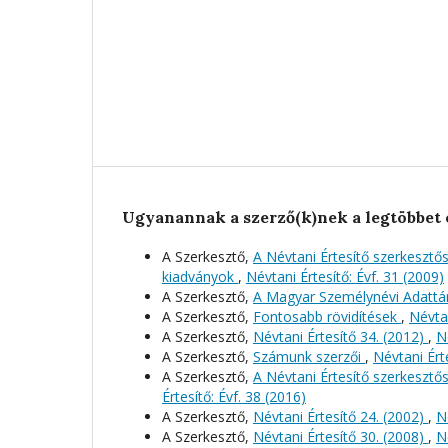
Ugyanannak a szerző(k)nek a legtöbbet 
A Szerkesztő,
A Névtani Értesítő szerkeszt
kiadványok
,
Névtani Értesítő: Évf. 31 (2009)
A Szerkesztő,
A Magyar Személynévi Adattá
A Szerkesztő,
Fontosabb rövidítések
,
Névtan
A Szerkesztő,
Névtani Értesítő 34. (2012)
,
N
A Szerkesztő,
Számunk szerzői
,
Névtani Érte
A Szerkesztő,
A Névtani Értesítő szerkeszt
Értesítő: Évf. 38 (2016)
A Szerkesztő,
Névtani Értesítő 24. (2002)
,
N
A Szerkesztő,
Névtani Értesítő 30. (2008)
,
N