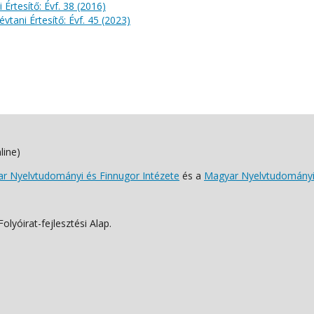
 Értesítő: Évf. 38 (2016)
évtani Értesítő: Évf. 45 (2023)
line)
 Nyelvtudományi és Finnugor Intézete
és a
Magyar Nyelvtudományi
lyóirat-fejlesztési Alap.