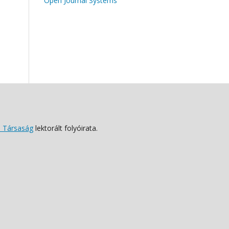
Open Journal Systems
 Társaság
lektorált folyóirata.