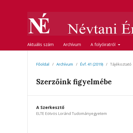
Aktuális szám
Archívum
A folyóiratról
Főoldal
/
Archívum
/
Évf. 41 (2019)
/
Tájékoztató
Szerzőink figyelmébe
A Szerkesztő
ELTE Eötvös Loránd Tudományegyetem