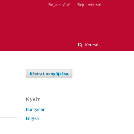
Regisztráció
Bejelentkezés
Keresés
Kézirat benyújtása
Nyelv
Hungarian
English