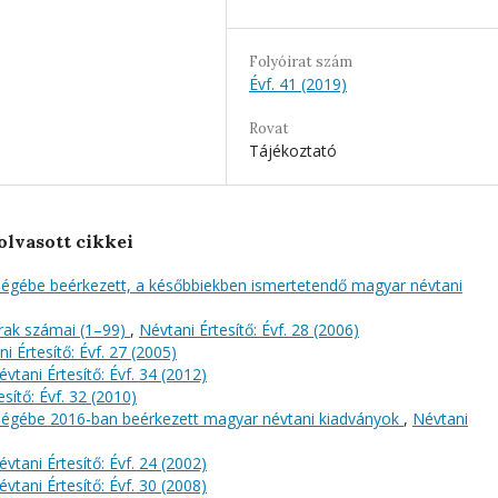
Folyóirat szám
Évf. 41 (2019)
Rovat
Tájékoztató
olvasott cikkei
őségébe beérkezett, a későbbiekben ismertetendő magyar névtani
rak számai (1–99)
,
Névtani Értesítő: Évf. 28 (2006)
i Értesítő: Évf. 27 (2005)
évtani Értesítő: Évf. 34 (2012)
sítő: Évf. 32 (2010)
őségébe 2016-ban beérkezett magyar névtani kiadványok
,
Névtani
évtani Értesítő: Évf. 24 (2002)
évtani Értesítő: Évf. 30 (2008)