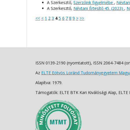
A Szerkesztő,
Szerzőink figyelmébe
,
Névtani
A Szerkesztő,
Névtani Értesítő 45. (2023)
,
N
<<
<
1
2
3
4
5
6
7
8
9
>
>>
ISSN 0139-2190 (nyomtatott), ISSN 2064-7484 (on
Az
ELTE Eötvös Loránd Tudományegyetem Magyar
Alapítva: 1979.
Támogatók: ELTE BTK Kari Kiválósági Alap, ELTE Fo