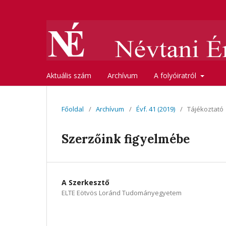
Aktuális szám
Archívum
A folyóiratról
Főoldal
/
Archívum
/
Évf. 41 (2019)
/
Tájékoztató
Szerzőink figyelmébe
A Szerkesztő
ELTE Eötvös Loránd Tudományegyetem