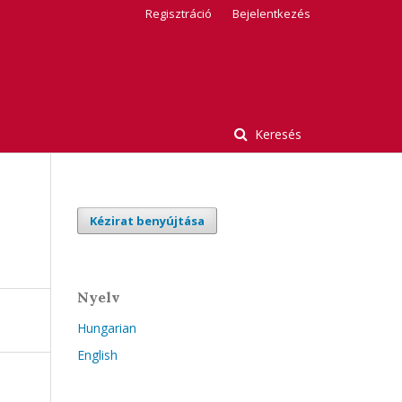
Regisztráció
Bejelentkezés
Keresés
Kézirat benyújtása
Nyelv
Hungarian
English