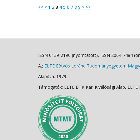
<<
<
1
2
3
4
5
6
7
8
9
>
>>
ISSN 0139-2190 (nyomtatott), ISSN 2064-7484 (on
Az
ELTE Eötvös Loránd Tudományegyetem Magyar
Alapítva: 1979.
Támogatók: ELTE BTK Kari Kiválósági Alap, ELTE Fo