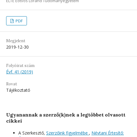
ELTE Eötvös Loránd Tudományegyetem
PDF
Megjelent
2019-12-30
Folyóirat szám
Évf. 41 (2019)
Rovat
Tájékoztató
Ugyanannak a szerző(k)nek a legtöbbet olvasott
cikkei
A Szerkesztő,
Szerzőink figyelmébe
,
Névtani Értesítő: