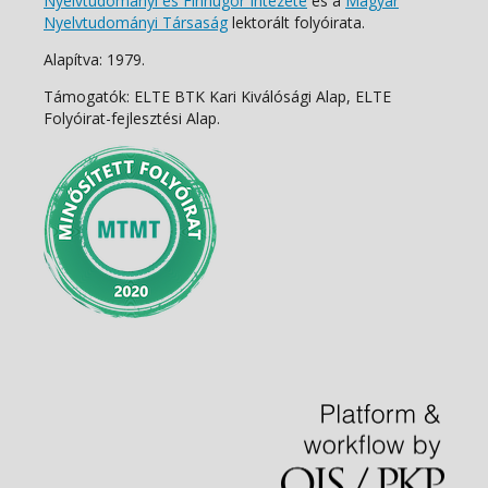
Nyelvtudományi és Finnugor Intézete
és a
Magyar
Nyelvtudományi Társaság
lektorált folyóirata.
Alapítva: 1979.
Támogatók: ELTE BTK Kari Kiválósági Alap, ELTE
Folyóirat-fejlesztési Alap.