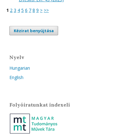
1
2
3
4
5
6
7
8
9
>
>>
Kézirat benyújtása
Nyelv
Hungarian
English
Folyóiratunkat indexeli