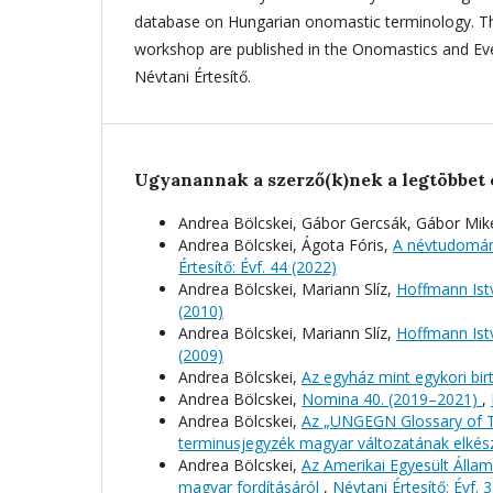
database on Hungarian onomastic terminology. Th
workshop are published in the Onomastics and Eve
Névtani Értesítő.
Ugyanannak a szerző(k)nek a legtöbbet 
Andrea Bölcskei, Gábor Gercsák, Gábor Mik
Andrea Bölcskei, Ágota Fóris,
A névtudomány
Értesítő: Évf. 44 (2022)
Andrea Bölcskei, Mariann Slíz,
Hoffmann Istv
(2010)
Andrea Bölcskei, Mariann Slíz,
Hoffmann Istv
(2009)
Andrea Bölcskei,
Az egyház mint egykori bi
Andrea Bölcskei,
Nomina 40. (2019–2021)
,
Andrea Bölcskei,
Az „UNGEGN Glossary of T
terminusjegyzék magyar változatának elkés
Andrea Bölcskei,
Az Amerikai Egyesült Állam
magyar fordításáról
,
Névtani Értesítő: Évf. 