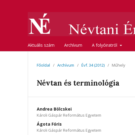
Aktuális szám
Archívum
A folyóiratról
Főoldal
/
Archívum
/
Évf. 34 (2012)
/
Műhely
Névtan és terminológia
Andrea Bölcskei
Károli Gáspár Református Egyetem
Ágota Fóris
Károli Gáspár Református Egyetem