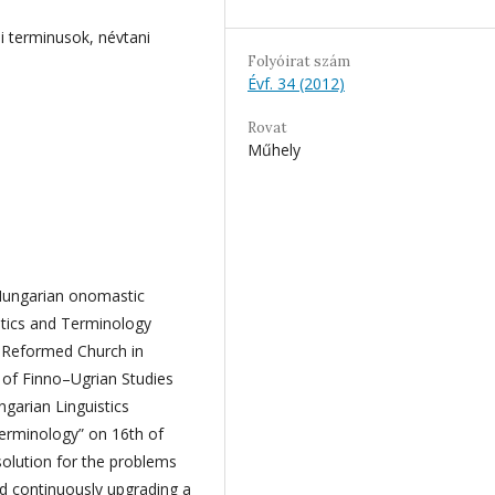
i terminusok, névtani
Folyóirat szám
Évf. 34 (2012)
Rovat
Műhely
 Hungarian onomastic
stics and Terminology
e Reformed Church in
 of Finno–Ugrian Studies
garian Linguistics
erminology” on 16th of
solution for the problems
nd continuously upgrading a