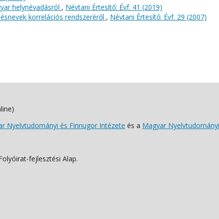
gyar helynévadásról
,
Névtani Értesítő: Évf. 41 (2019)
ülésnevek korrelációs rendszeréről
,
Névtani Értesítő: Évf. 29 (2007)
line)
 Nyelvtudományi és Finnugor Intézete
és a
Magyar Nyelvtudományi
lyóirat-fejlesztési Alap.