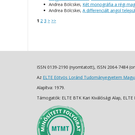
Andrea Bölcskei,
Két monográfia a régi ma
Andrea Bölcskei,
A differenciált angol telep
1
2
3
>
>>
ISSN 0139-2190 (nyomtatott), ISSN 2064-7484 (on
Az
ELTE Eötvös Loránd Tudományegyetem Magyar
Alapítva: 1979.
Támogatók: ELTE BTK Kari Kiválósági Alap, ELTE Fo