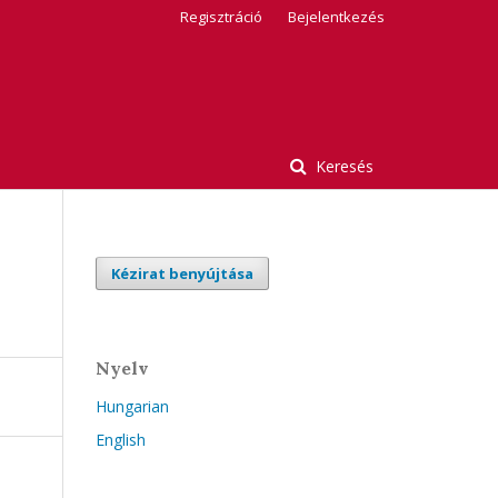
Regisztráció
Bejelentkezés
Keresés
Kézirat benyújtása
Nyelv
Hungarian
English