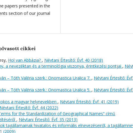
e papers presented in the
nts section of our journal
olvasott cikkei
esy,
Hol van Abbázia?
,
Névtani Értesítő: Évf. 40 (2018)
, a nevezéktan és a terminológia viszonya, érintkezési pontjai
,
Név
án – Tóth Valéria szerk.: Onomastica Uralica 7.
,
Névtani Értesítő: Évf
án – Tóth Valéria szerk.: Onomastica Uralica 5.
,
Névtani Értesítő: Évf
rtokos a magyar helynevekben
,
Névtani Értesítő: Évf. 41 (2019)
Névtani Értesítő: Évf. 44 (2022)
erms for the Standardization of Geographical Names” című
zítéséről
,
Névtani Értesítő: Évf. 35 (2013)
ok tagállamainak hivatalos és informális elnevezéseiről, a tagállamn
31 (2009)