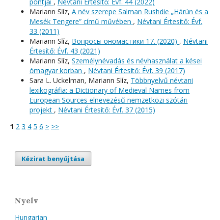
pontjai
,
Névtani Értesítő: Évf. 44 (2022)
Mariann Slíz,
A név szerepe Salman Rushdie „Hárún és a
Mesék Tengere” című művében
,
Névtani Értesítő: Évf.
33 (2011)
Mariann Slíz,
Вопросы oномастики 17. (2020)
,
Névtani
Értesítő: Évf. 43 (2021)
Mariann Slíz,
Személynévadás és névhasználat a kései
ómagyar korban
,
Névtani Értesítő: Évf. 39 (2017)
Sara L. Uckelman, Mariann Slíz,
Többnyelvű névtani
lexikográfia: a Dictionary of Medieval Names from
European Sources elnevezésű nemzetközi szótári
projekt
,
Névtani Értesítő: Évf. 37 (2015)
1
2
3
4
5
6
>
>>
Kézirat benyújtása
Nyelv
Hungarian