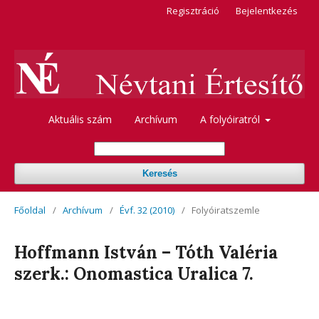
Regisztráció
Bejelentkezés
Aktuális szám
Archívum
A folyóiratról
Keresés
Főoldal
/
Archívum
/
Évf. 32 (2010)
/
Folyóiratszemle
Hoffmann István – Tóth Valéria
szerk.: Onomastica Uralica 7.