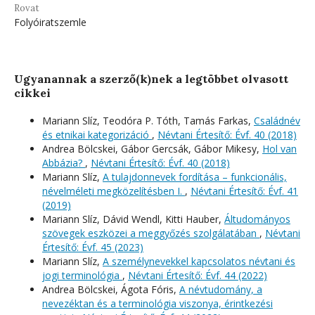
Rovat
Folyóiratszemle
Ugyanannak a szerző(k)nek a legtöbbet olvasott
cikkei
Mariann Slíz, Teodóra P. Tóth, Tamás Farkas,
Családnév
és etnikai kategorizáció
,
Névtani Értesítő: Évf. 40 (2018)
Andrea Bölcskei, Gábor Gercsák, Gábor Mikesy,
Hol van
Abbázia?
,
Névtani Értesítő: Évf. 40 (2018)
Mariann Slíz,
A tulajdonnevek fordítása – funkcionális,
névelméleti megközelítésben I.
,
Névtani Értesítő: Évf. 41
(2019)
Mariann Slíz, Dávid Wendl, Kitti Hauber,
Áltudományos
szövegek eszközei a meggyőzés szolgálatában
,
Névtani
Értesítő: Évf. 45 (2023)
Mariann Slíz,
A személynevekkel kapcsolatos névtani és
jogi terminológia
,
Névtani Értesítő: Évf. 44 (2022)
Andrea Bölcskei, Ágota Fóris,
A névtudomány, a
nevezéktan és a terminológia viszonya, érintkezési