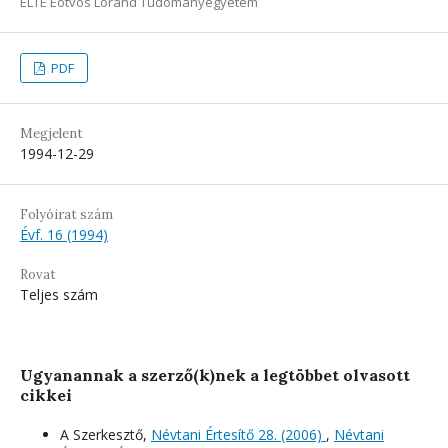
ELTE Eötvös Loránd Tudományegyetem
PDF
Megjelent
1994-12-29
Folyóirat szám
Évf. 16 (1994)
Rovat
Teljes szám
Ugyanannak a szerző(k)nek a legtöbbet olvasott
cikkei
A Szerkesztő,
Névtani Értesítő 28. (2006)
,
Névtani