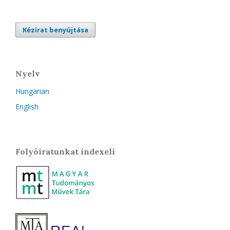
Kézirat benyújtása
Nyelv
Hungarian
English
Folyóiratunkat indexeli