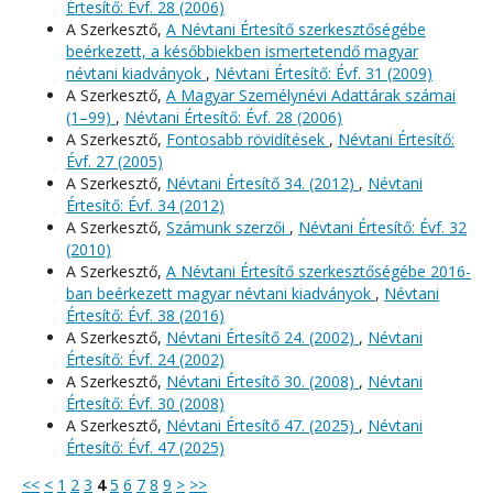
Értesítő: Évf. 28 (2006)
A Szerkesztő,
A Névtani Értesítő szerkesztőségébe
beérkezett, a későbbiekben ismertetendő magyar
névtani kiadványok
,
Névtani Értesítő: Évf. 31 (2009)
A Szerkesztő,
A Magyar Személynévi Adattárak számai
(1–99)
,
Névtani Értesítő: Évf. 28 (2006)
A Szerkesztő,
Fontosabb rövidítések
,
Névtani Értesítő:
Évf. 27 (2005)
A Szerkesztő,
Névtani Értesítő 34. (2012)
,
Névtani
Értesítő: Évf. 34 (2012)
A Szerkesztő,
Számunk szerzői
,
Névtani Értesítő: Évf. 32
(2010)
A Szerkesztő,
A Névtani Értesítő szerkesztőségébe 2016-
ban beérkezett magyar névtani kiadványok
,
Névtani
Értesítő: Évf. 38 (2016)
A Szerkesztő,
Névtani Értesítő 24. (2002)
,
Névtani
Értesítő: Évf. 24 (2002)
A Szerkesztő,
Névtani Értesítő 30. (2008)
,
Névtani
Értesítő: Évf. 30 (2008)
A Szerkesztő,
Névtani Értesítő 47. (2025)
,
Névtani
Értesítő: Évf. 47 (2025)
<<
<
1
2
3
4
5
6
7
8
9
>
>>