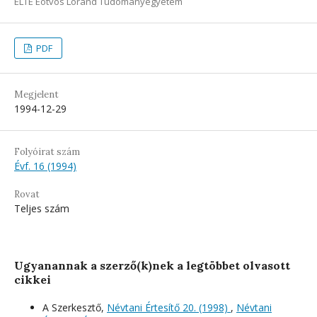
ELTE Eötvös Loránd Tudományegyetem
PDF
Megjelent
1994-12-29
Folyóirat szám
Évf. 16 (1994)
Rovat
Teljes szám
Ugyanannak a szerző(k)nek a legtöbbet olvasott
cikkei
A Szerkesztő,
Névtani Értesítő 20. (1998)
,
Névtani