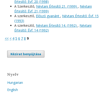
Értesítő: Évf. 20 (1998)
A Szerkesztő,
Névtani Értesítő 21. (1999)
,
Névtani
Értesítő: Évf. 21 (1999)
A szerkesztő,
Előszó gyanánt
,
Névtani Értesítő: Évf. 15
(1993)
A szerkesztő,
Névtani Értesítő 14. (1992)
,
Névtani
Értesítő: Évf. 14 (1992)
<<
<
4
5
6
7
8
9
Kézirat benyújtása
Nyelv
Hungarian
English