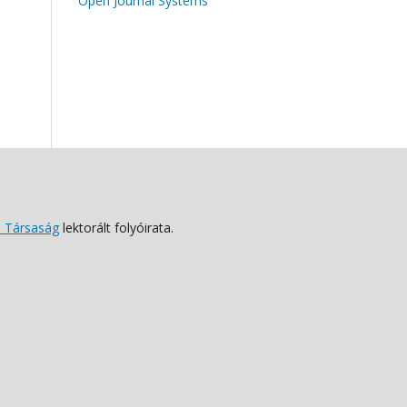
Open Journal Systems
 Társaság
lektorált folyóirata.