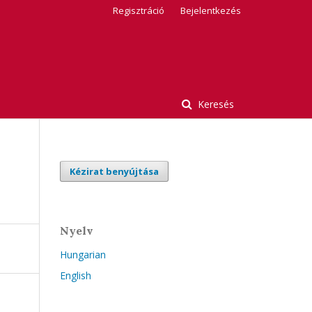
Regisztráció
Bejelentkezés
Keresés
Kézirat benyújtása
Nyelv
Hungarian
English