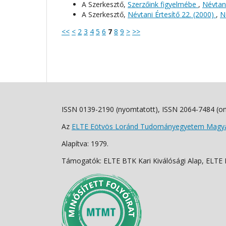
A Szerkesztő,
Szerzőink figyelmébe
,
Névtani
A Szerkesztő,
Névtani Értesítő 22. (2000)
,
N
<<
<
2
3
4
5
6
7
8
9
>
>>
ISSN 0139-2190 (nyomtatott), ISSN 2064-7484 (on
Az
ELTE Eötvös Loránd Tudományegyetem Magyar
Alapítva: 1979.
Támogatók: ELTE BTK Kari Kiválósági Alap, ELTE Fo