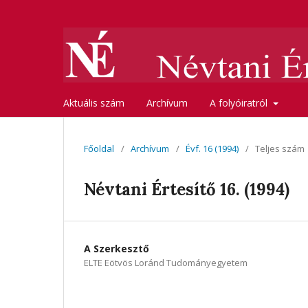
Aktuális szám
Archívum
A folyóiratról
Főoldal
/
Archívum
/
Évf. 16 (1994)
/
Teljes szám
Névtani Értesítő 16. (1994)
A Szerkesztő
ELTE Eötvös Loránd Tudományegyetem