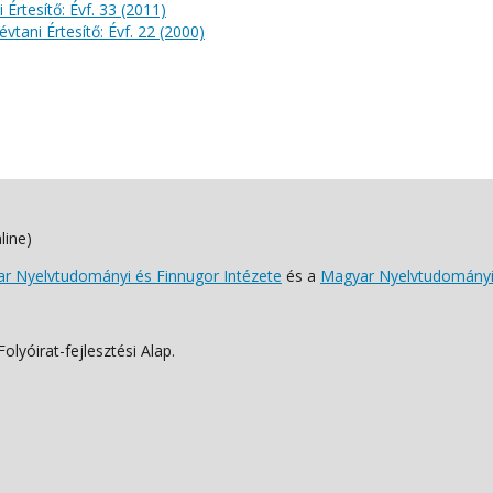
 Értesítő: Évf. 33 (2011)
évtani Értesítő: Évf. 22 (2000)
line)
 Nyelvtudományi és Finnugor Intézete
és a
Magyar Nyelvtudományi
lyóirat-fejlesztési Alap.