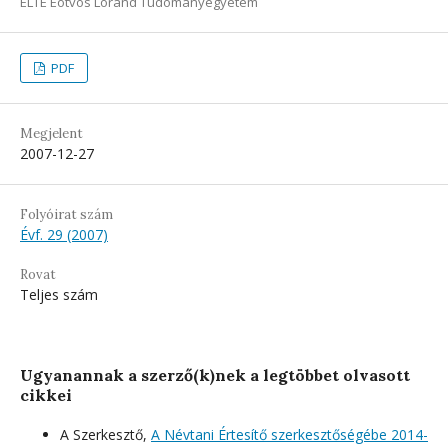
ELTE Eötvös Loránd Tudományegyetem
PDF
Megjelent
2007-12-27
Folyóirat szám
Évf. 29 (2007)
Rovat
Teljes szám
Ugyanannak a szerző(k)nek a legtöbbet olvasott
cikkei
A Szerkesztő,
A Névtani Értesítő szerkesztőségébe 2014-