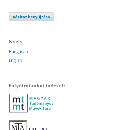
Kézirat benyújtása
Nyelv
Hungarian
English
Folyóiratunkat indexeli