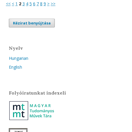
<<
<
1
2
3
4
5
6
7
8
9
>
>>
Kézirat benyújtása
Nyelv
Hungarian
English
Folyóiratunkat indexeli