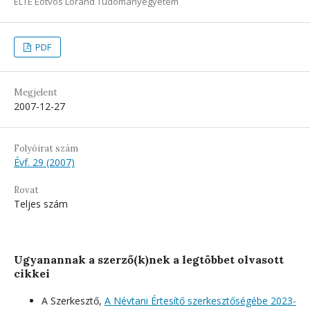
ELTE Eötvös Loránd Tudományegyetem
PDF
Megjelent
2007-12-27
Folyóirat szám
Évf. 29 (2007)
Rovat
Teljes szám
Ugyanannak a szerző(k)nek a legtöbbet olvasott
cikkei
A Szerkesztő,
A Névtani Értesítő szerkesztőségébe 2023-