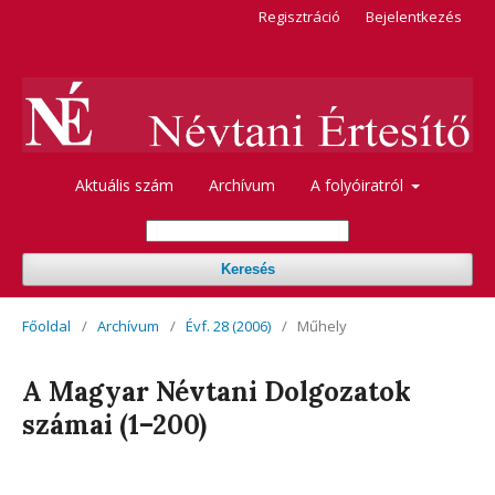
Regisztráció
Bejelentkezés
Aktuális szám
Archívum
A folyóiratról
Keresés
Főoldal
/
Archívum
/
Évf. 28 (2006)
/
Műhely
A Magyar Névtani Dolgozatok
számai (1–200)