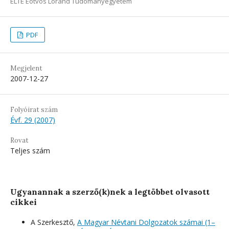
ELTE Eötvös Loránd Tudományegyetem
PDF
Megjelent
2007-12-27
Folyóirat szám
Évf. 29 (2007)
Rovat
Teljes szám
Ugyanannak a szerző(k)nek a legtöbbet olvasott
cikkei
A Szerkesztő,
A Magyar Névtani Dolgozatok számai (1–