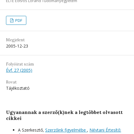
ELTE Eötvös Loránd Tudományegyetem
PDF
Megjelent
2005-12-23
Folyóirat szám
Évf. 27 (2005)
Rovat
Tájékoztató
Ugyanannak a szerző(k)nek a legtöbbet olvasott
cikkei
A Szerkesztő,
Szerzőink figyelmébe
,
Névtani Értesítő: