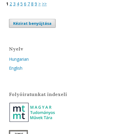
1
2
3
4
5
6
7
8
9
>
>>
Kézirat benyújtása
Nyelv
Hungarian
English
Folyóiratunkat indexeli