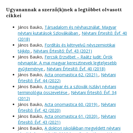
Ugyanannak a szerző(k)nek a legtöbbet olvasott
cikkei
János Bauko,
Társadalom és névhasználat. Magyar
névtani kutatások Szlovákiában
,
Névtani Értesítő: Évf. 40
(2018)
János Bauko,
Fordítás és kétnyelvű névszemiotikai
tájkép
,
Névtani Értesítő: Évf. 43 (2021)
János Bauko,
Fercsik Erzsébet – Raátz Judit: Örök
névnaptár. A mai magyar keresztnevek legteljesebb
gyűjteménye
,
Névtani Értesítő: Évf. 40 (2018)
János Bauko,
Acta onomastica 62. (2021)
,
Névtani
Értesítő: Évf. 44 (2022)
János Bauko,
A magyar és a szlovák (szláv) névtani
terminológia összevetése
,
Névtani Értesítő: Évf. 34
(2012)
János Bauko,
Acta onomastica 60. (2019)
,
Névtani
Értesítő: Évf. 42 (2020)
János Bauko,
Acta onomastica 61. (2020)
,
Névtani
Értesítő: Évf. 43 (2021)
János Bauko,
A doktori iskolákban megvédett névtani