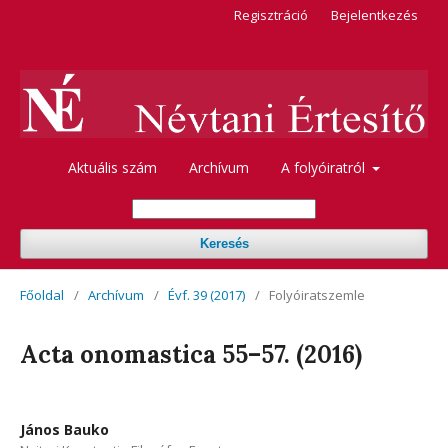
Regisztráció
Bejelentkezés
Aktuális szám
Archívum
A folyóiratról
Keresés
Főoldal
/
Archívum
/
Évf. 39 (2017)
/
Folyóiratszemle
Acta onomastica 55–57. (2016)
János Bauko