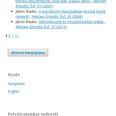
témájú disszertációk 2008-ban: Bauko János
,
Névtani
Értesítő: Évf. 31 (2009)
János Bauko,
A Komáromi Hajógyárban készült hajók
neveiről
,
Névtani Értesítő: Évf. 30 (2008)
János Bauko,
Kétnyelvűség és névszemiotikai tájkép
,
Névtani Értesítő: Évf. 37 (2015)
1
2
>
>>
Kézirat benyújtása
Nyelv
Hungarian
English
Folyóiratunkat indexeli