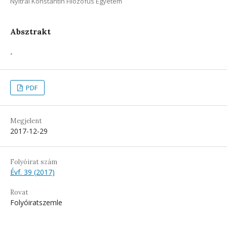
Nyitrai Konstantin Filozófus Egyetem
Absztrakt
-
PDF
Megjelent
2017-12-29
Folyóirat szám
Évf. 39 (2017)
Rovat
Folyóiratszemle