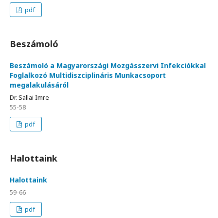
pdf
Beszámoló
Beszámoló a Magyarországi Mozgásszervi Infekciókkal
Foglalkozó Multidiszciplináris Munkacsoport
megalakulásáról
Dr. Sallai Imre
55-58
pdf
Halottaink
Halottaink
59-66
pdf