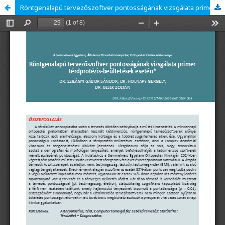
Röntgenalapú tervezőszoftver pontosságának vizsgálata primer térdprotézis-beültetések esetén