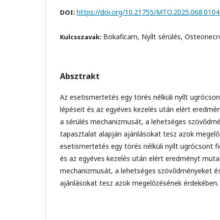
https://doi.org/10.21755/MTO.2025.068.0104
DOI:
Bokaficam, Nyílt sérülés, Osteonecro
Kulcsszavak:
Absztrakt
Az esetismertetés egy törés nélküli nyílt ugrócso
lépéseit és az egyéves kezelés után elért eredmén
a sérülés mechanizmusát, a lehetséges szövődmé
tapasztalat alapján ajánlásokat tesz azok megel
esetismertetés egy törés nélküli nyílt ugrócsont f
és az egyéves kezelés után elért eredményt mutatj
mechanizmusát, a lehetséges szövődményeket és 
ajánlásokat tesz azok megelőzésének érdekében.