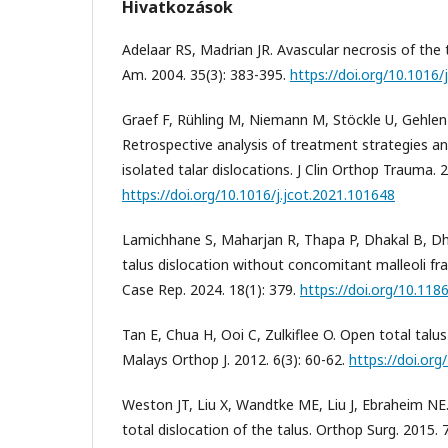
Hivatkozások
Adelaar RS, Madrian JR. Avascular necrosis of the 
Am. 2004. 35(3): 383-395.
https://doi.org/10.1016/
Graef F, Rühling M, Niemann M, Stöckle U, Gehlen T
Retrospective analysis of treatment strategies an
isolated talar dislocations. J Clin Orthop Trauma. 
https://doi.org/10.1016/j.jcot.2021.101648
Lamichhane S, Maharjan R, Thapa P, Dhakal B, D
talus dislocation without concomitant malleoli fra
Case Rep. 2024. 18(1): 379.
https://doi.org/10.11
Tan E, Chua H, Ooi C, Zulkiflee O. Open total talus
Malays Orthop J. 2012. 6(3): 60-62.
https://doi.or
Weston JT, Liu X, Wandtke ME, Liu J, Ebraheim NE
total dislocation of the talus. Orthop Surg. 2015. 7