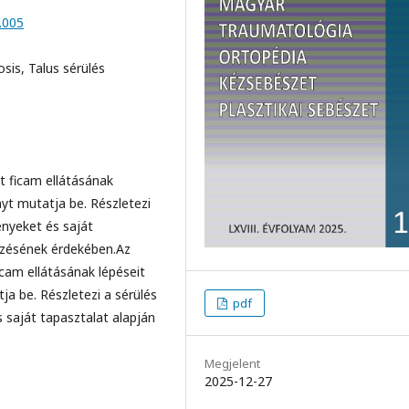
.005
sis, Talus sérülés
nt ficam ellátásának
yt mutatja be. Részletezi
nyeket és saját
őzésének érdekében.Az
icam ellátásának lépéseit
a be. Részletezi a sérülés
pdf
saját tapasztalat alapján
Megjelent
2025-12-27