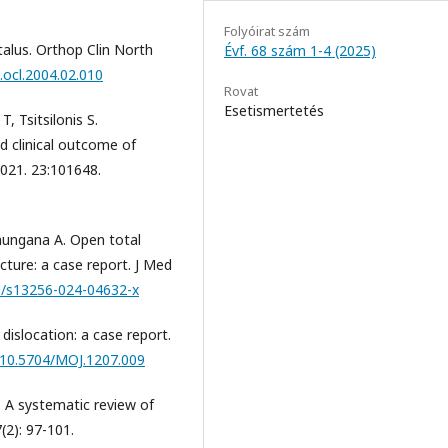
Folyóirat szám
talus. Orthop Clin North
Évf. 68 szám 1-4 (2025)
j.ocl.2004.02.010
Rovat
Esetismertetés
, Tsitsilonis S.
d clinical outcome of
2021. 23:101648.
hungana A. Open total
cture: a case report. J Med
86/s13256-024-04632-x
 dislocation: a case report.
g/10.5704/MOJ.1207.009
. A systematic review of
(2): 97-101.