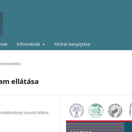
ések
Információk
Kézirat benyújtása
tismertetés
cam ellátása
delőintézet Invazív Mátrix,