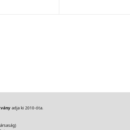
tvány
adja ki 2010-óta.
Társaság)