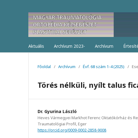
Aktuális
Archívum 2023-
Archívum
Értesít
Főoldal
/
Archívum
/
Évf. 68 szám 1-4 (2025)
/
Ese
Törés nélküli, nyílt talus fi
Dr. Gyurina László
Heves Vármegyei Markhot Ferenc Oktatókórház és Ren
Traumatológiai Profil, Eger
https://orcid.org/0009-0002-2858-9008