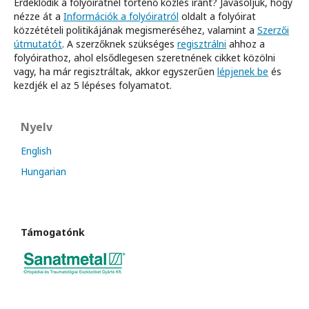
Érdeklődik a folyóiratnél történő közlés iránt? Javasoljuk, hogy
nézze át a
Információk a folyóiratról
oldalt a folyóirat
közzétételi politikájának megismeréséhez, valamint a
Szerzői
útmutatót
. A szerzőknek szükséges
regisztrálni
ahhoz a
folyóirathoz, ahol elsődlegesen szeretnének cikket közölni
vagy, ha már regisztráltak, akkor egyszerűen
lépjenek be
és
kezdjék el az 5 lépéses folyamatot.
Nyelv
English
Hungarian
Támogatónk