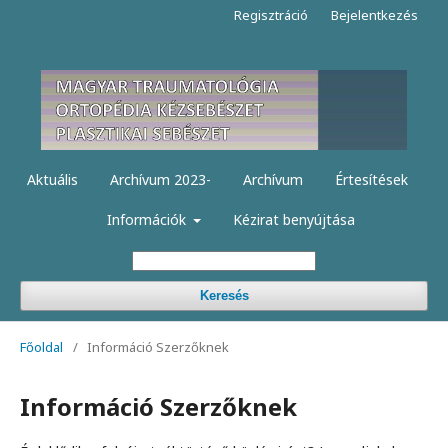
Regisztráció
Bejelentkezés
Aktuális
Archívum 2023-
Archívum
Értesítések
Információk
Kézirat benyújtása
Keresés
Főoldal
/
Információ Szerzőknek
Információ Szerzőknek