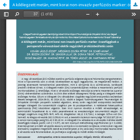
A kilélegzett metán, mint korai non-invazív perfúziós marker: összefüggések a perioperatív vérvesztéssel elektív nagyízületi protézisbeültetés során