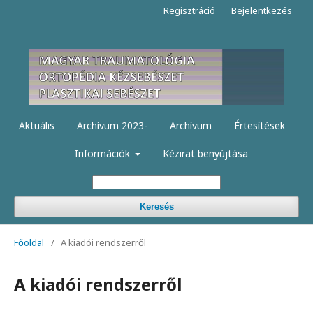
Regisztráció
Bejelentkezés
Aktuális
Archívum 2023-
Archívum
Értesítések
Információk
Kézirat benyújtása
Keresés
Főoldal
/
A kiadói rendszerről
A kiadói rendszerről