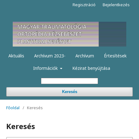
Regisztráció
Bejelentkezés
Aktuális
Archívum 2023-
Archívum
Értesítések
Információk
Kézirat benyújtása
Keresés
Főoldal
/
Keresés
Keresés