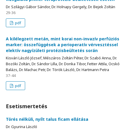
Dr. Szilágyi Gábor Sándor, Dr. Holnapy Gergely, Dr. Bejek Zoltán
29-36
pdf
A kilélegzett metán, mint korai non-invazív perfúziós
marker: összefüggések a perioperatív vérvesztéssel
elektív nagyízületi protézisbeültetés során
Kisvári László József, Mészáros Zoltán Péter, Dr. Szabó Anna, Dr.
Bozóki Zoltán, Dr. Sándor Lilla, Dr. Donka Tibor, Fetter Attila, Ocskó
Balázs, Dr. Machac Petr, Dr. Török László, Dr. Hartmann Petra
37-44
pdf
Esetismertetés
Törés nélküli, nyílt talus ficam ellátása
Dr. Gyurina László