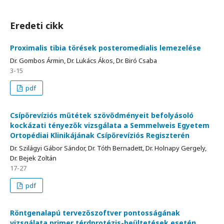
Eredeti cikk
Proximalis tibia törések posteromedialis lemezelése
Dr. Gombos Ármin, Dr. Lukács Ákos, Dr. Biró Csaba
3-15
pdf
Csípőrevíziós műtétek szövődményeit befolyásoló
kockázati tényezők vizsgálata a Semmelweis Egyetem
Ortopédiai Klinikájának Csípőrevíziós Regiszterén
Dr. Szilágyi Gábor Sándor, Dr. Tóth Bernadett, Dr. Holnapy Gergely,
Dr. Bejek Zoltán
17-27
pdf
Röntgenalapú tervezőszoftver pontosságának
vizsgálata primer térdprotézis-beültetések esetén