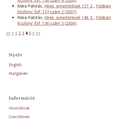
Közlöny: Évf. 136 szám 4 (2006)
Klára Palotás,
Hírek, ismertetések 137_2
,
Földtani
Közlöny: Évf. 137 szám 2 (2007)
Klára Palotás,
Hírek, ismertetések 146_3
,
Földtani
Közlöny: Évf. 136 szám 3 (2006)
<<
<
1
2
3
4
5
>
>>
Nyelv
English
Hungarian
Információ
Olvasóknak
Szerzőknek