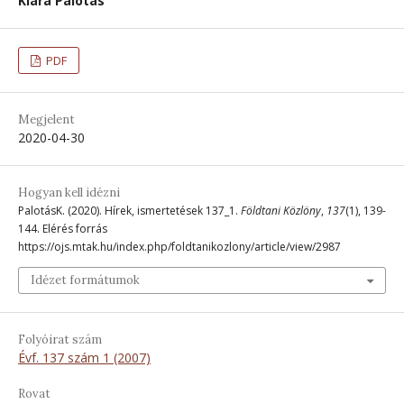
Klára Palotás
PDF
Megjelent
2020-04-30
Hogyan kell idézni
PalotásK. (2020). Hírek, ismertetések 137_1.
Földtani Közlöny
,
137
(1), 139-
144. Elérés forrás
https://ojs.mtak.hu/index.php/foldtanikozlony/article/view/2987
Idézet formátumok
Folyóirat szám
Évf. 137 szám 1 (2007)
Rovat