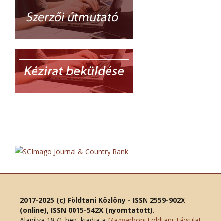
2017-2025 (c) Földtani Közlöny - ISSN 2559-902X
(online), ISSN 0015-542X (nyomtatott)
.
Alapítva 1871-ben, kiadja a
Magyarhoni Földtani Társulat