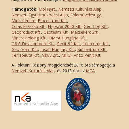
Támogatók:
Mol Nyrt.
,
Nemzeti Kulturális Alap
,
Nemzeti Együttműködési Alap
,
Földművelésügyi
Minisztérium
,
Biocentrum Kft.
,
Colas Északkő Kft
.
,
Elgoscar 2000 Kft
.
,
Geo-Log Kft.
,
Geoproduct Kft.
,
Geoteam Kft.
,
Mecsekérc Zrt.
,
Mineralholding Kft.
,
OMYA Hungária Kft.
,
O&G Development Kft
.
,
Perlit-92 Kft.
,
Intercomp Kft.
,
Geo-team Kft.
,
Josab Hungary Kft.
,
Biocentrum Kft.
,
Terrapeuta Kft.
,
Vikuv Zrt.
,
MFGI
,
Anzo Perlit Kft.
A Földtani Közlöny megjelenését 2016 óta támogatja a
Nemzeti Kulturális Alap
, és 2018 óta az
MTA
.