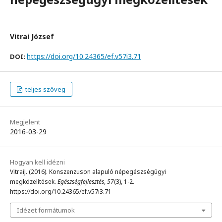
Vitrai József
https://doi.org/10.24365/ef.v57i3.71
DOI:
teljes szöveg
Megjelent
2016-03-29
Hogyan kell idézni
VitraiJ. (2016). Konszenzuson alapuló népegészségügyi
megközelítések.
Egészségfejlesztés
,
57
(3), 1-2.
https://doi.org/10.24365/ef.v57i3.71
Idézet formátumok