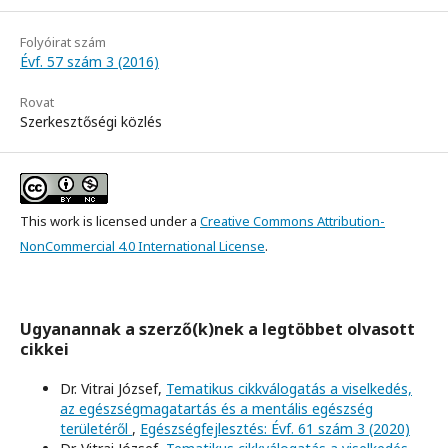
Folyóirat szám
Évf. 57 szám 3 (2016)
Rovat
Szerkesztőségi közlés
This work is licensed under a
Creative Commons Attribution-
NonCommercial 4.0 International License
.
Ugyanannak a szerző(k)nek a legtöbbet olvasott
cikkei
Dr. Vitrai József,
Tematikus cikkválogatás a viselkedés,
az egészségmagatartás és a mentális egészség
területéről
,
Egészségfejlesztés: Évf. 61 szám 3 (2020)