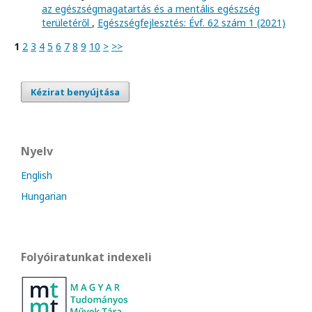
az egészségmagatartás és a mentális egészség
területéről
,
Egészségfejlesztés: Évf. 62 szám 1 (2021)
1
2
3
4
5
6
7
8
9
10
>
>>
Kézirat benyújtása
Nyelv
English
Hungarian
Folyóiratunkat indexeli