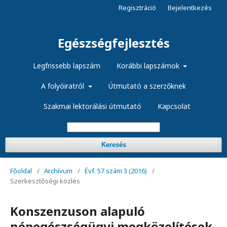
Regisztráció
Bejelentkezés
Egészségfejlesztés
Legfrissebb lapszám
Korábbi lapszámok
A folyóiratról
Útmutató a szerzőknek
Szakmai lektorálási útmutató
Kapcsolat
Keresés
Főoldal
/
Archívum
/
Évf. 57 szám 3 (2016)
/
Szerkesztőségi közlés
Konszenzuson alapuló
népegészségügyi megközelítések