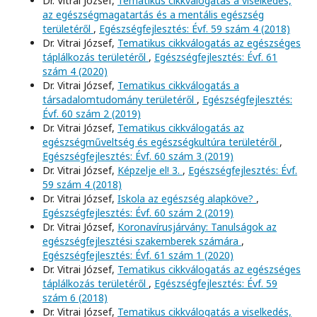
Dr. Vitrai József,
Tematikus cikkválogatás a viselkedés,
az egészségmagatartás és a mentális egészség
területéről
,
Egészségfejlesztés: Évf. 59 szám 4 (2018)
Dr. Vitrai József,
Tematikus cikkválogatás az egészséges
táplálkozás területéről
,
Egészségfejlesztés: Évf. 61
szám 4 (2020)
Dr. Vitrai József,
Tematikus cikkválogatás a
társadalomtudomány területéről
,
Egészségfejlesztés:
Évf. 60 szám 2 (2019)
Dr. Vitrai József,
Tematikus cikkválogatás az
egészségműveltség és egészségkultúra területéről
,
Egészségfejlesztés: Évf. 60 szám 3 (2019)
Dr. Vitrai József,
Képzelje el! 3.
,
Egészségfejlesztés: Évf.
59 szám 4 (2018)
Dr. Vitrai József,
Iskola az egészség alapköve?
,
Egészségfejlesztés: Évf. 60 szám 2 (2019)
Dr. Vitrai József,
Koronavírusjárvány: Tanulságok az
egészségfejlesztési szakemberek számára
,
Egészségfejlesztés: Évf. 61 szám 1 (2020)
Dr. Vitrai József,
Tematikus cikkválogatás az egészséges
táplálkozás területéről
,
Egészségfejlesztés: Évf. 59
szám 6 (2018)
Dr. Vitrai József,
Tematikus cikkválogatás a viselkedés,