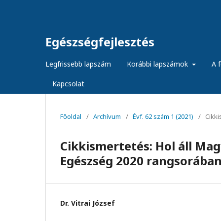
Egészségfejlesztés
Legfrissebb lapszám
Korábbi lapszámok
A f
Kapcsolat
Főoldal
/
Archívum
/
Évf. 62 szám 1 (2021)
/
Cikk
Cikkismertetés: Hol áll Ma
Egészség 2020 rangsorába
Dr. Vitrai József