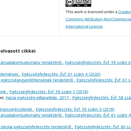
This work is licensed under a
Creativ
Commons Attribution-NonCommercial
International License
.
olvasott cikkei
 társadalomtudomány területéről
,
Egészségfejlesztés: Évf. 59 szám 6
özleményei
,
Egészségfejlesztés: Évf. 61 szám 4 (2020)
 egészségegyenlőtlenségek területéről
,
Egészségfejlesztés: Évf. 61 
eink
,
Egészségfejlesztés: Évf. 59 szám 1 (2018)
er,
Hazai egészség-pillanatkép, 2017
,
Egészségfejlesztés: Évf. 58 sz
yógyszerészeknek
,
Egészségfejlesztés: Évf. 59 szám 3 (2018)
 társadalomtudomány területéről
,
Egészségfejlesztés: Évf. 61 szám 4
iskolai egészségfejlesztés területéről
,
Egészségfejlesztés: Évf. 60 