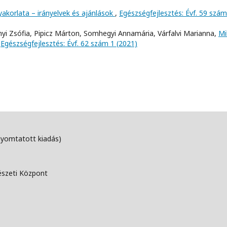
yakorlata – irányelvek és ajánlások
,
Egészségfejlesztés: Évf. 59 szám
llányi Zsófia, Pipicz Márton, Somhegyi Annamária, Várfalvi Marianna,
Mi
,
Egészségfejlesztés: Évf. 62 szám 1 (2021)
nyomtatott kiadás)
észeti Központ