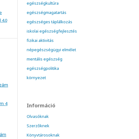
egészségkultúra
e
egészségmagatartás
 4.0
egészséges táplálkozás
iskolai egészségfejlesztés
fizikai aktivitás
népegészségügyi elmélet
mentális egészség
egészségpolitika
környezet
szám
ám 4
Információ
Olvasóknak
Szerzőknek
szám
Könyvtárosoknak