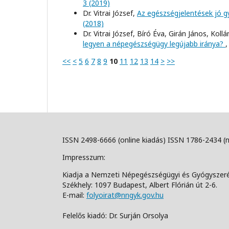
3 (2019)
Dr. Vitrai József,
Az egészségjelentések jó g
(2018)
Dr. Vitrai József, Bíró Éva, Girán János, Ko
legyen a népegészségügy legújabb iránya?
<<
<
5
6
7
8
9
10
11
12
13
14
>
>>
ISSN 2498-6666 (online kiadás) ISSN 1786-2434 (
Impresszum:
Kiadja a Nemzeti Népegészségügyi és Gyógyszer
Székhely: 1097 Budapest, Albert Flórián út 2-6.
E-mail:
folyoirat@nngyk.gov.hu
Felelős kiadó: Dr. Surján Orsolya