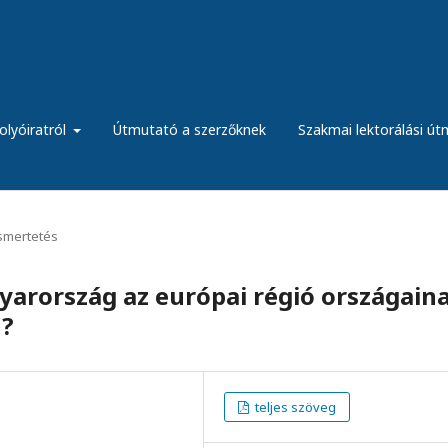
olyóiratról
Útmutató a szerzőknek
Szakmai lektorálási ú
ismertetés
gyarország az európai régió országain
n?
teljes szöveg