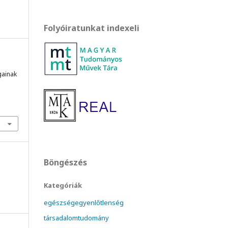
Folyóiratunkat indexeli
gainak
Böngészés
Kategóriák
egészségegyenlőtlenség
társadalomtudomány