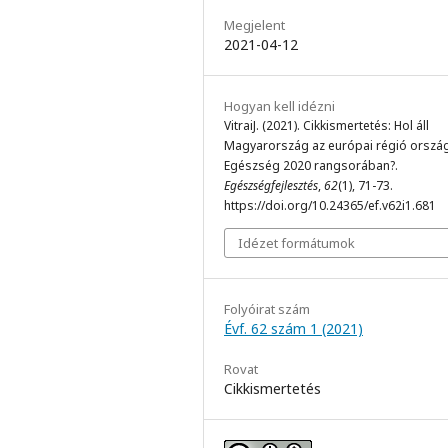
Megjelent
2021-04-12
Hogyan kell idézni
VitraiJ. (2021). Cikkismertetés: Hol áll
Magyarország az európai régió orszá
Egészség 2020 rangsorában?.
Egészségfejlesztés
,
62
(1), 71-73.
https://doi.org/10.24365/ef.v62i1.681
Idézet formátumok
Folyóirat szám
Évf. 62 szám 1 (2021)
Rovat
Cikkismertetés