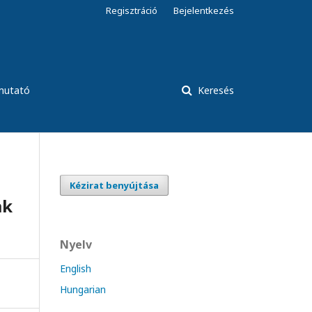
Regisztráció
Bejelentkezés
tmutató
Keresés
Kézirat benyújtása
ak
Nyelv
English
Hungarian